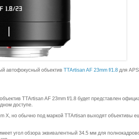
вый автофокусный объектив
TTArtisan AF 23mm f/1.8
для APS
бъектив TTArtisan AF 23mm f/1.8 будет представлен офици
одном доступе.
ilm X, но обычно под маркой TTArtisan выходят объективы е
имеет угол обзора эквивалентный 34.5 мм для полнокадров