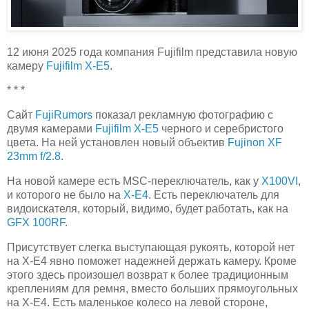
12 июня 2025 года компания Fujifilm представила новую
камеру
Fujifilm X-E5
.
* * *
Сайт
FujiRumors
показал рекламную фотографию с
двумя камерами
Fujifilm X-E5
черного и серебристого
цвета. На ней установлен новый объектив
Fujinon XF
23mm f/2.8
.
На новой камере есть MSC-переключатель, как у
X100VI
,
и которого не было на
X-E4
. Есть переключатель для
видоискателя, который, видимо, будет работать, как на
GFX 100RF
.
Присутствует слегка выступающая рукоять, которой нет
на X-E4 явно поможет надежней держать камеру. Кроме
этого здесь произошел возврат к более традиционным
креплениям для ремня, вместо больших прямоугольных
на X-E4. Есть маленькое колесо на левой стороне,