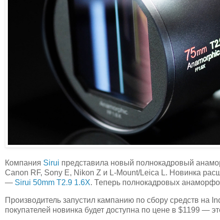
Компания
Sirui
представила новый полнокадровый анам
Canon RF, Sony E, Nikon Z и L-Mount/Leica L. Новинка р
—
Sirui 50mm T2.9 1.6X
. Теперь полнокадровых анаморфот
Производитель запустил кампанию по сбору средств на Ind
покупателей новинка будет доступна по цене в $1199 — э