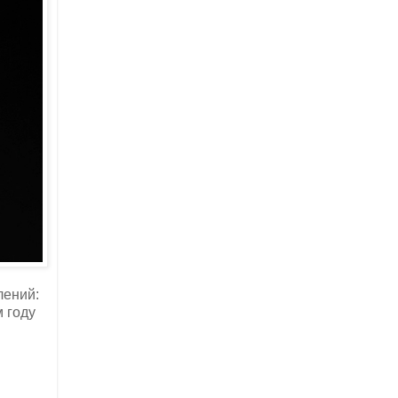
лений:
м году