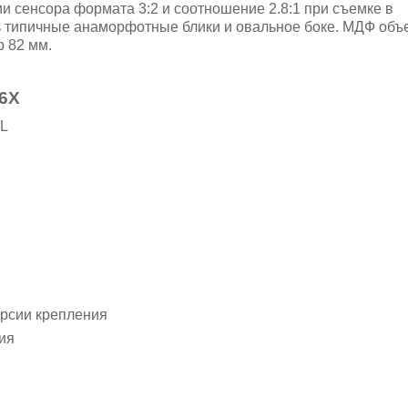
и сенсора формата 3:2 и соотношение 2.8:1 при съемке в
ть типичные анаморфотные блики и овальное боке. МДФ объ
р 82 мм.
.6X
 L
ерсии крепления
ия