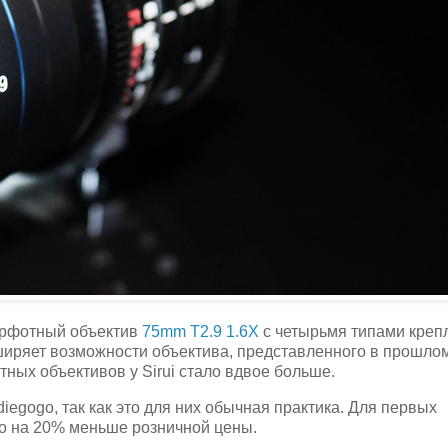
орфотный объектив
75mm T2.9 1.6X
с четырьмя типами креп
асширяет возможности объектива, представленного в прошло
ных объективов у Sirui стало вдвое больше.
iegogo, так как это для них обычная практика. Для первых
то на 20% меньше розничной цены.