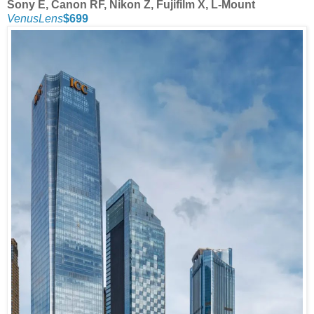
Sony E, Canon RF, Nikon Z, Fujifilm X, L-Mount
VenusLens
$699