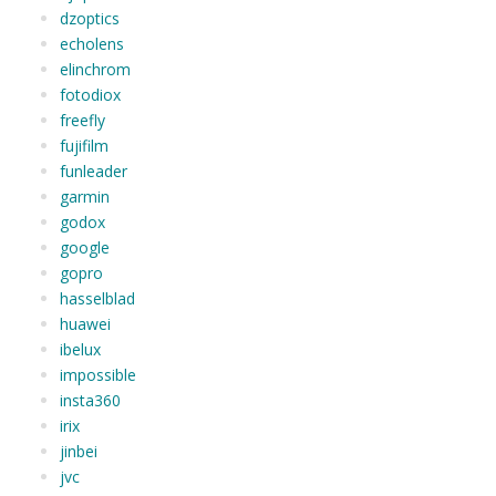
dzoptics
echolens
elinchrom
fotodiox
freefly
fujifilm
funleader
garmin
godox
google
gopro
hasselblad
huawei
ibelux
impossible
insta360
irix
jinbei
jvc