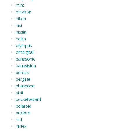
mint
mitakon
nikon
nisi
nissin
nokia
olympus
omdigital
panasonic
panavision
pentax
pergear
phaseone
pixii
pocketwizard
polaroid
profoto
red
reflex