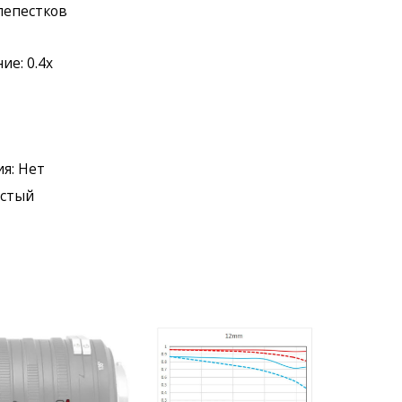
 лепестков
е: 0.4x
я: Нет
истый