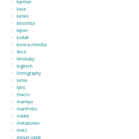
kamlan
kase
kenko
kinoshita
kipon
kodak
konica-minolta
leica
lensbaby
logitech
lomography
lumix
lytro
macro
mamiya
manfrotto
meike
metabones
metz
meyer-optik