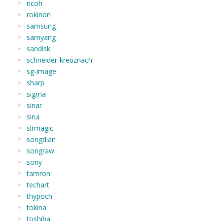
ricoh
rokinon
samsung
samyang
sandisk
schneider-kreuznach
sg-image
sharp
sigma
sinar
sirui
slrmagic
songdian
songraw
sony
tamron
techart
thypoch
tokina
toshiba