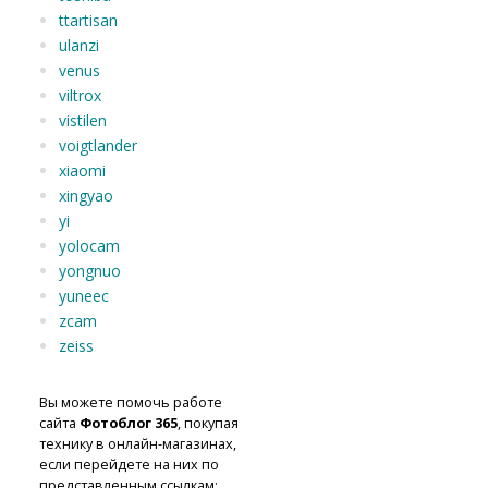
ttartisan
ulanzi
venus
viltrox
vistilen
voigtlander
xiaomi
xingyao
yi
yolocam
yongnuo
yuneec
zcam
zeiss
Вы можете помочь работе
сайта
Фотоблог 365
, покупая
технику в онлайн-магазинах,
если перейдете на них по
представленным ссылкам: