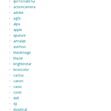
фотосоветы
actioncamera
adobe
agfa
alpa
apple
aputure
artralab
astrhori
blackmagic
blazar
brightinstar
broncolor
cactus
canon
casio
corel
dell
dji
djoptical