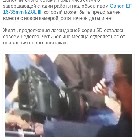
завершающей стадии работы над объективом
Canon EF
16-35mm f/2.8L III
, который может быть представлен
вместе с новой камерой, хотя точной даты и нет.
Ждать продолжения легендарной серии 5D осталось
совсем недолго. Чуть больше месяца отделяет нас от
появления нового «пятака».