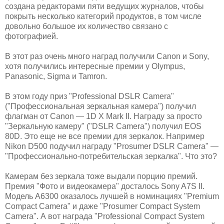
создана редакторами пяти ведущих журналов, чтобы
покрыть несколько категорий продуктов, в том числе
довольно большое их количество связано с
фотографией.
В этот раз очень много наград получили Canon и Sony,
хотя получились интересные премии у Olympus,
Panasonic, Sigma и Tamron.
В этом году приз "Professional DSLR Camera"
("Профессиональная зеркальная камера") получил
флагман от Canon — 1D X Mark II. Награду за просто
"Зеркальную камеру" ("DSLR Camera") получил EOS
80D. Это еще не все премии для зеркалок. Например
Nikon D500 подучил награду "Prosumer DSLR Camera" —
"Профессионально-потребительская зеркалка". Что это?
Камерам без зеркала тоже выдали порцию премий.
Премия "Фото и видеокамера" досталось Sony A7S II.
Модель A6300 оказалось лучшей в номинациях "Premium
Compact Camera" и даже "Prosumer Compact System
Camera". А вот награда "Professional Compact System