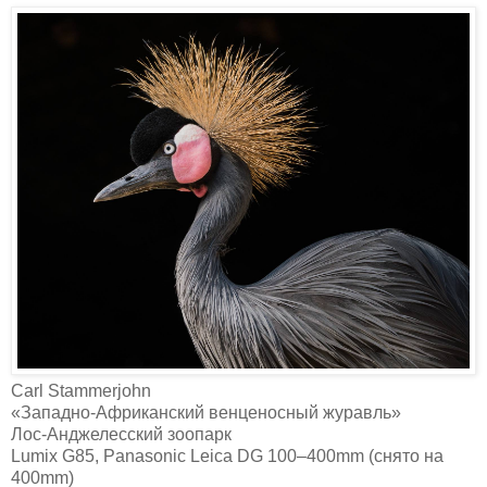
Carl Stammerjohn‎
«Западно-Африканский венценосный журавль»
Лос-Анджелесский зоопарк
Lumix G85, Panasonic Leica DG 100–400mm (снято на
400mm)