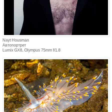
Nayt Housman‎
Автопортрет
Lumix GX8, Olympus 75mm f/1.8