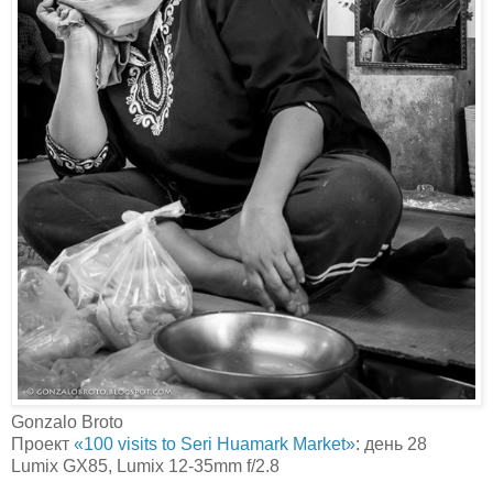
Gonzalo Broto‎
Проект
«100 visits to Seri Huamark Market»
: день 28
Lumix GX85, Lumix 12-35mm f/2.8