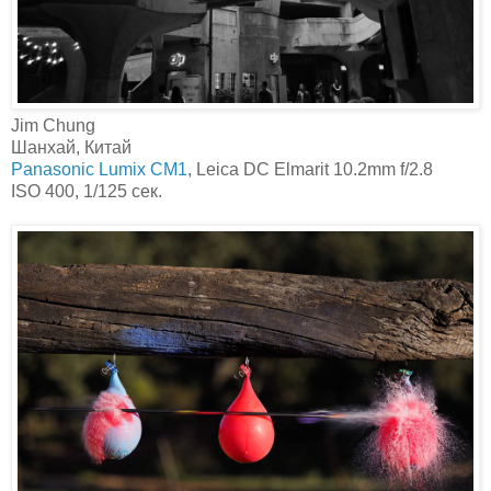
Jim Chung‎
Шанхай, Китай
Panasonic Lumix CM1
, Leica DC Elmarit 10.2mm f/2.8
ISO 400, 1/125 сек.