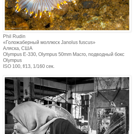
Phil Rudin‎
«Голожаберный моллюск Janolus fuscus»
Аляска, США
Olympus E-330, Olympus 50mm Macro, подводный бокс
Olympus
ISO 100, f/13, 1/160 сек.