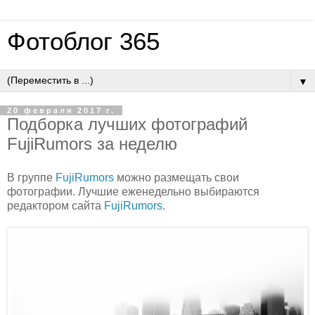
Фотоблог 365
▼
20 февраля 2017 г.
Подборка лучших фотографий
FujiRumors за неделю
В группе
FujiRumors
можно размещать свои
фотографии. Лучшие еженедельно выбираются
редактором сайта
FujiRumors
.