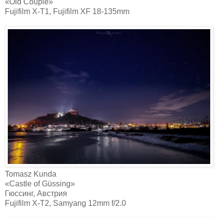
«Old Couple»
Fujifilm X-T1, Fujifilm XF 18-135mm
Tomasz Kunda
«Castle of Güssing»
Гюссинг, Австрия
Fujifilm X-T2, Samyang 12mm f/2.0