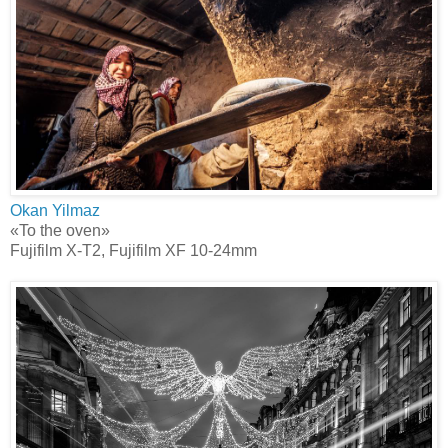
Okan Yilmaz‎
«To the oven»
Fujifilm X-T2, Fujifilm XF 10-24mm