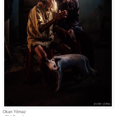
Okan Yilmaz‎