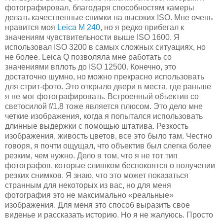
фотографировал, благодаря способностям камеры
делать качественные снимки на высоких ISO. Мне очень
нравится моя
Leica M 240
, но я редко прибегал к
значениям чувствительности выше ISO 1600. Я
использовал ISO 3200 в самых сложных ситуациях, но
не более. Leica Q позволяла мне работать со
значениями вплоть до ISO 12500. Конечно, это
достаточно шумно, но можно прекрасно использовать
для стрит-фото. Это открыло двери в места, где раньше
я не мог фотографировать. Встроенный объектив со
светосилой f/1.8 тоже является плюсом. Это дело мне
четкие изображения, когда я попытался использовать
длинные выдержки с помощью штатива. Резкость
изображения, живость цветов, все это было там. Честно
говоря, я почти ощущал, что объектив был слегка более
резким, чем нужно. Дело в том, что я не тот тип
фотографов, которые слишком беспокоятся о получении
резких снимков. Я знаю, что это может показаться
странным для некоторых из вас, но для меня
фотография это не максимально «реальные»
изображения. Для меня это способ выразить свое
виденье и рассказать историю. Но я не жалуюсь. Просто