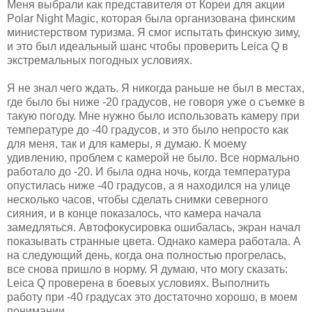
Меня выбрали как представителя от Кореи для акции
Polar Night Magic, которая была организована финским
министерством туризма. Я смог испытать финскую зиму,
и это был идеальный шанс чтобы проверить Leica Q в
экстремальных погодных условиях.
Я не знал чего ждать. Я никогда раньше не был в местах,
где было бы ниже -20 градусов, не говоря уже о съемке в
такую погоду. Мне нужно было использовать камеру при
температуре до -40 градусов, и это было непросто как
для меня, так и для камеры, я думаю. К моему
удивлению, проблем с камерой не было. Все нормально
работало до -20. И была одна ночь, когда температура
опустилась ниже -40 градусов, а я находился на улице
несколько часов, чтобы сделать снимки северного
сияния, и в конце показалось, что камера начала
замедляться. Автофокусировка ошибалась, экран начал
показывать странные цвета. Однако камера работала. А
на следующий день, когда она полностью прогрелась,
все снова пришло в норму. Я думаю, что могу сказать:
Leica Q проверена в боевых условиях. Выполнить
работу при -40 градусах это достаточно хорошо, в моем
понимании.