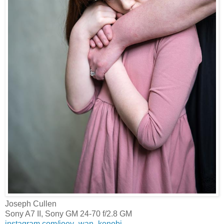
Joseph Cullen‎
Sony A7 II, Sony GM 24-70 f/2.8 GM
instagram.com/joey_wan_kenobi