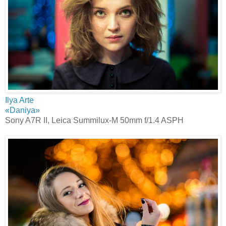
Ilya Arte
«Daniya»
Sony A7R II, Leica Summilux-M 50mm f/1.4 ASPH