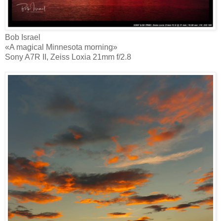
Bob Israel‎
«A magical Minnesota morning»
Sony A7R II, Zeiss Loxia 21mm f/2.8