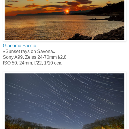
Giacomo Faccio‎
«Sunset rays on Savona»
Sony A99, Zeiss 24-70mm f/2.8
ISO 50, 24mm, f/22, 1/10 сек.