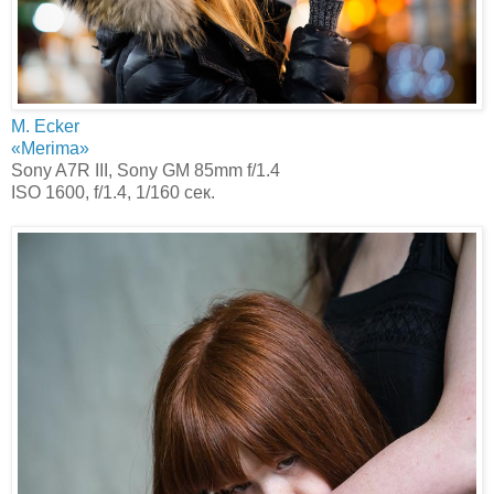
M. Ecker
«Merima»
Sony A7R III, Sony GM 85mm f/1.4
ISO 1600, f/1.4, 1/160 сек.