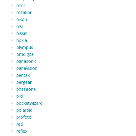
mint
mitakon
nikon
nisi
nissin
nokia
olympus
omdigital
panasonic
panavision
pentax
pergear
phaseone
pixii
pocketwizard
polaroid
profoto
red
reflex