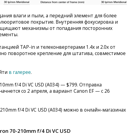
ния влаги и пыли, а передний элемент для более
флюоритовое покрытие. Внутренняя фокусировка и
ащищают механизмы от попадания посторонних
лементы.
анцией TAP-in и телеконвертерами 1.4x и 2.0x от
пно поворотное крепление для штатива, совместимое
айти
в галерее
.
0mm f/4 Di VC USD (A034) — $799. Отправка
ачнется со 2 апреля, а вариант Canon EF — с 26
210mm f/4 Di VC USD (A034) можно в онлайн-магазинах
ron 70-210mm f/4 Di VC USD