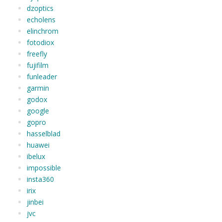
dzoptics
echolens
elinchrom
fotodiox
freefly
fujifilm
funleader
garmin
godox
google
gopro
hasselblad
huawei
ibelux
impossible
insta360
irix
jinbei
jvc