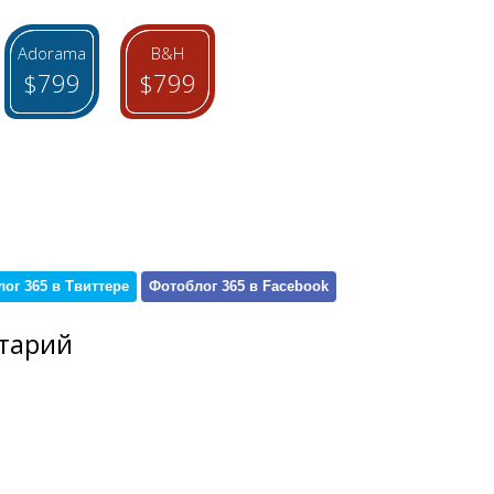
Adorama
B&H
$799
$799
ог 365 в Твиттере
Фотоблог 365 в Facebook
тарий