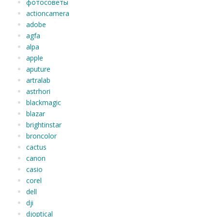
фотосоветы
actioncamera
adobe
agfa
alpa
apple
aputure
artralab
astrhori
blackmagic
blazar
brightinstar
broncolor
cactus
canon
casio
corel
dell
dji
djoptical