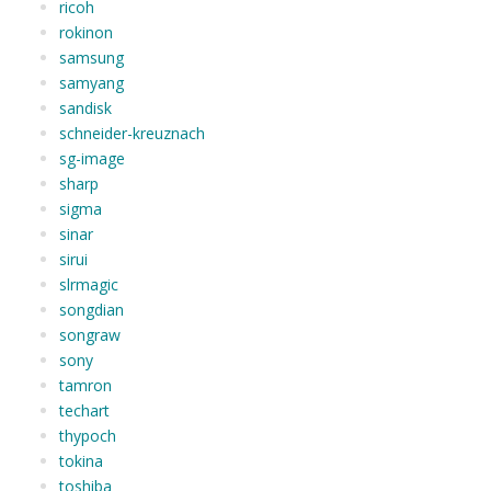
ricoh
rokinon
samsung
samyang
sandisk
schneider-kreuznach
sg-image
sharp
sigma
sinar
sirui
slrmagic
songdian
songraw
sony
tamron
techart
thypoch
tokina
toshiba