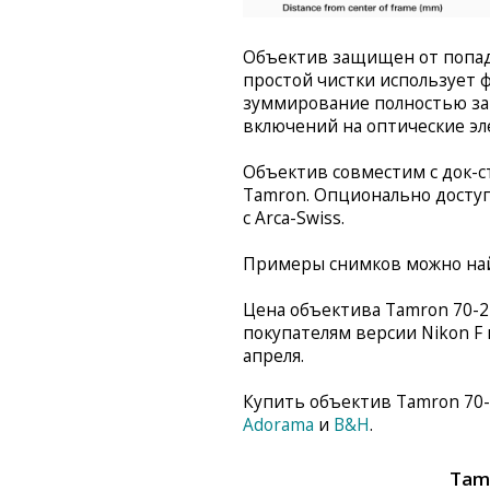
Объектив защищен от попада
простой чистки использует 
зуммирование полностью з
включений на оптические э
Объектив совместим с док-ст
Tamron. Опционально досту
с Arca-Swiss.
Примеры снимков можно н
Цена объектива Tamron 70-21
покупателям версии Nikon F н
апреля.
Купить объектив Tamron 70-
Adorama
и
B&H
.
Tam