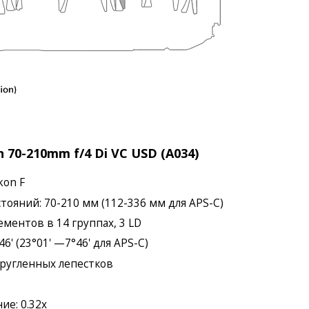
70-210mm f/4 Di VC USD (A034)
kon F
тояний: 70-210 мм (112-336 мм для APS-C)
ементов в 14 группах, 3 LD
6' (23°01' —7°46' для APS-C)
скругленных лепестков
е: 0.32x