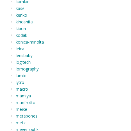
kamlan
kase
kenko
kinoshita
kipon
kodak
konica-minolta
leica
lensbaby
logitech
lomography
lumix
lytro
macro
mamiya
manfrotto
meike
metabones
metz
meyer-optik