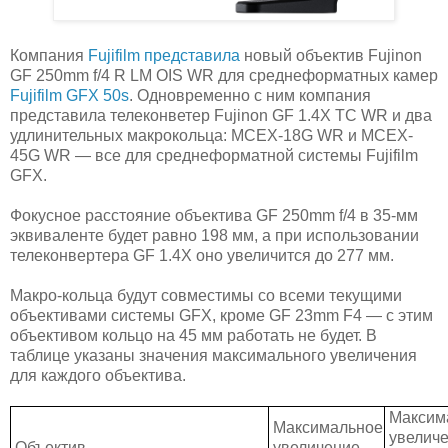
Компания
Fujifilm представила
новый объектив Fujinon
GF 250mm f/4 R LM OIS WR для среднеформатных камер
Fujifilm GFX 50s
. Одновременно с ним компания
представила телеконветер Fujinon GF 1.4X TC WR и два
удлинительных макрокольца: MCEX-18G WR и MCEX-
45G WR — все для среднеформатной системы Fujifilm
GFX.
Фокусное расстояние объектива GF 250mm f/4 в 35-мм
эквиваленте будет равно 198 мм, а при использовании
телеконвертера GF 1.4X оно увеличится до 277 мм.
Макро-кольца будут совместимы со всеми текущими
объективами системы GFX, кроме GF 23mm F4 — с этим
объективом кольцо на 45 мм работать не будет. В
таблице указаны значения максимального увеличения
для каждого объектива.
Максим
Максимальное
увеличе
Объектив
увеличение