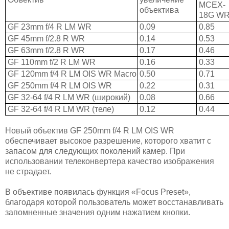
MCEX-
объектива
18G W
GF 23mm f/4 R LM WR
0.09
0.85
GF 45mm f/2.8 R WR
0.14
0.53
GF 63mm f/2.8 R WR
0.17
0.46
GF 110mm f/2 R LM WR
0.16
0.33
GF 120mm f/4 R LM OIS WR Macro
0.50
0.71
GF 250mm f/4 R LM OIS WR
0.22
0.31
GF 32-64 f/4 R LM WR (широкий)
0.08
0.66
GF 32-64 f/4 R LM WR (теле)
0.12
0.44
Новый объектив GF 250mm f/4 R LM OIS WR
обеспечивает высокое разрешение, которого хватит с
запасом для следующих поколений камер. При
использовании телеконвертера качество изображения
не страдает.
В объективе появилась функция «Focus Preset»,
благодаря которой пользователь может восстанавливать
запомненные значения одним нажатием кнопки.