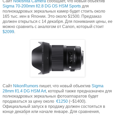
Сайт
Nokishita Camera
сообщает, что новый объектив
Sigma 70-200mm f/2.8 DG OS HSM Sports
для
полнокадровых зеркальных камер будет стоить около
165 тыс. иен в Японии. Это около $1500. Предзаказ
должен открыться с 14 декабря. Для понимания цены, ее
можно сравнить с аналогом от Canon, который стоит
$2099
.
Сайт
NikonRumors
пишет, что новый объектив
Sigma
28mm f/1.4 DG HSM Art
, который также предназначен для
полнокадровых зеркальных фотоаппаратов будет
продаваться за цену около
€1250
(~$1400).
Официальный запуск в продажу должен состояться в
конце декабря или начале январе. Для сравнения,