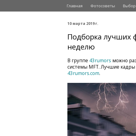
Главная
Фотосоветы
Выбор
10 марта 2019 г.
Подборка лучших ф
неделю
В группе
43rumors
можно раз
системы MFT. Лучшие кадры
43rumors.com
.