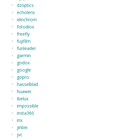
dzoptics
echolens
elinchrom
fotodiox
freefly
fujifilm
funleader
garmin
godox
google
gopro
hasselblad
huawei
ibelux
impossible
insta360
irix
jinbei
jvc