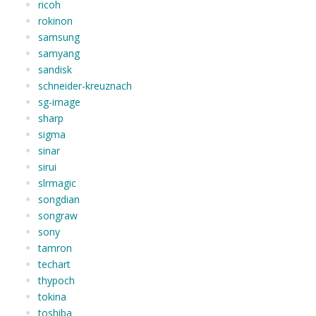
ricoh
rokinon
samsung
samyang
sandisk
schneider-kreuznach
sg-image
sharp
sigma
sinar
sirui
slrmagic
songdian
songraw
sony
tamron
techart
thypoch
tokina
toshiba