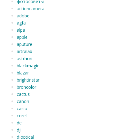
фотосоветы
actioncamera
adobe
agfa
alpa
apple
aputure
artralab
astrhori
blackmagic
blazar
brightinstar
broncolor
cactus
canon
casio
corel
dell
dji
djoptical