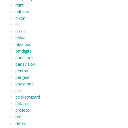
mint
mitakon
nikon
nisi
nissin
nokia
olympus
omdigital
panasonic
panavision
pentax
pergear
phaseone
pixii
pocketwizard
polaroid
profoto
red
reflex