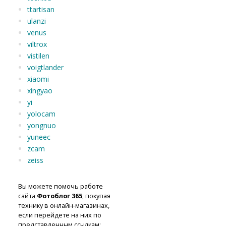
ttartisan
ulanzi
venus
viltrox
vistilen
voigtlander
xiaomi
xingyao
yi
yolocam
yongnuo
yuneec
zcam
zeiss
Вы можете помочь работе
сайта
Фотоблог 365
, покупая
технику в онлайн-магазинах,
если перейдете на них по
представленным ссылкам: