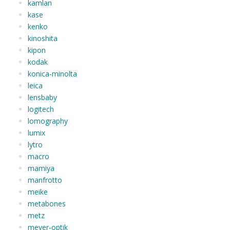
kamlan
kase
kenko
kinoshita
kipon
kodak
konica-minolta
leica
lensbaby
logitech
lomography
lumix
lytro
macro
mamiya
manfrotto
meike
metabones
metz
meyer-optik