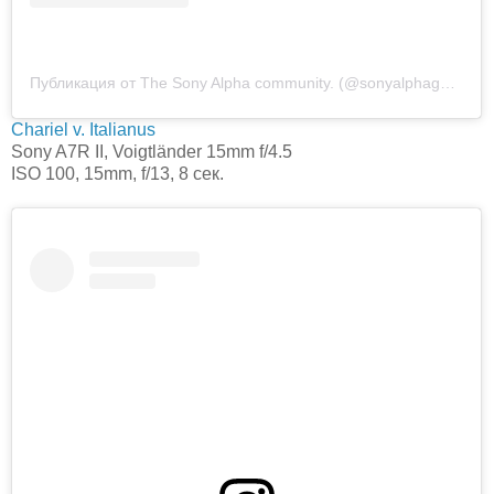
Публикация от The Sony Alpha community. (@sonyalphagallery)
Chariel v. Italianus
Sony A7R II, Voigtländer 15mm f/4.5⁠
ISO 100, 15mm, f/13, 8 сек.