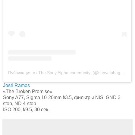
Публикация от The Sony Alpha community. (@sonyalphagallery)
José Ramos
«The Broken Promise»
Sony A77, Sigma 10-20mm f/3.5, фильтры NiSi GND 3-
stop, ND 4-stop
ISO 200, f/9.5, 30 сек.