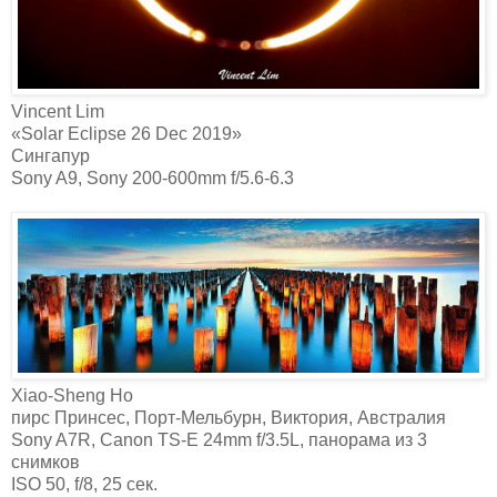
Vincent Lim‎
«Solar Eclipse 26 Dec 2019»
Сингапур
Sony A9, Sony 200-600mm f/5.6-6.3
Xiao-Sheng Ho‎
пирс Принсес, Порт-Мельбурн, Виктория, Австралия
Sony A7R, Canon TS-E 24mm f/3.5L, панорама из 3
снимков
ISO 50, f/8, 25 сек.