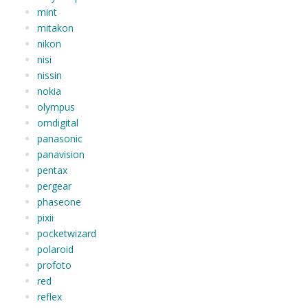
mint
mitakon
nikon
nisi
nissin
nokia
olympus
omdigital
panasonic
panavision
pentax
pergear
phaseone
pixii
pocketwizard
polaroid
profoto
red
reflex