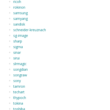
ricoh
rokinon
samsung
samyang
sandisk
schneider-kreuznach
sg-image
sharp
sigma
sinar
sirui
slrmagic
songdian
songraw
sony
tamron
techart
thypoch
tokina
toshiba