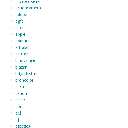
фотосоветы
actioncamera
adobe
agfa
alpa
apple
aputure
artralab
astrhori
blackmagic
blazar
brightinstar
broncolor
cactus
canon
casio
corel
dell
dji
djoptical