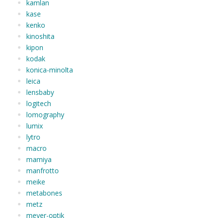
kamlan
kase
kenko
kinoshita
kipon
kodak
konica-minolta
leica
lensbaby
logitech
lomography
lumix
lytro
macro
mamiya
manfrotto
meike
metabones
metz
meyer-optik