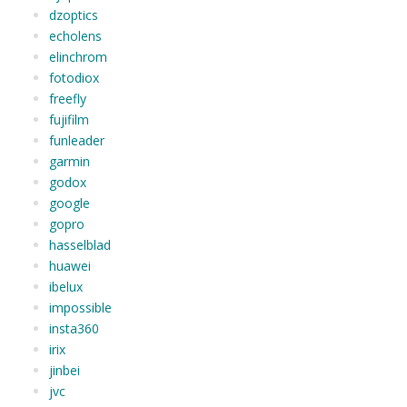
dzoptics
echolens
elinchrom
fotodiox
freefly
fujifilm
funleader
garmin
godox
google
gopro
hasselblad
huawei
ibelux
impossible
insta360
irix
jinbei
jvc