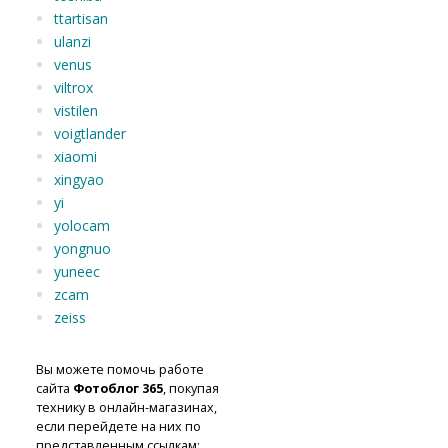
ttartisan
ulanzi
venus
viltrox
vistilen
voigtlander
xiaomi
xingyao
yi
yolocam
yongnuo
yuneec
zcam
zeiss
Вы можете помочь работе
сайта
Фотоблог 365
, покупая
технику в онлайн-магазинах,
если перейдете на них по
представленным ссылкам: