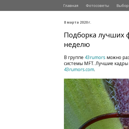
Главная
Фотосоветы
Выбор
8 марта 2020 г.
Подборка лучших ф
неделю
В группе
43rumors
можно раз
системы MFT. Лучшие кадры
43rumors.com
.