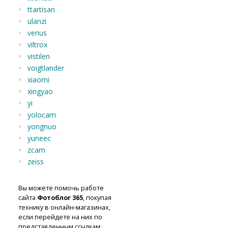
ttartisan
ulanzi
venus
viltrox
vistilen
voigtlander
xiaomi
xingyao
yi
yolocam
yongnuo
yuneec
zcam
zeiss
Вы можете помочь работе
сайта
Фотоблог 365
, покупая
технику в онлайн-магазинах,
если перейдете на них по
представленным ссылкам: