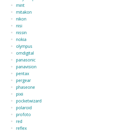
mint
mitakon
nikon
nisi
nissin
nokia
olympus
omdigital
panasonic
panavision
pentax
pergear
phaseone
pixii
pocketwizard
polaroid
profoto
red
reflex