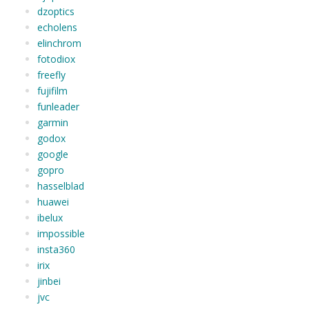
dzoptics
echolens
elinchrom
fotodiox
freefly
fujifilm
funleader
garmin
godox
google
gopro
hasselblad
huawei
ibelux
impossible
insta360
irix
jinbei
jvc