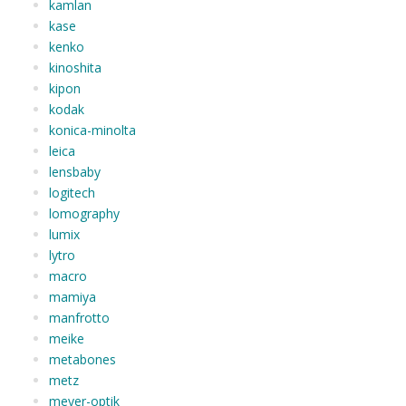
kamlan
kase
kenko
kinoshita
kipon
kodak
konica-minolta
leica
lensbaby
logitech
lomography
lumix
lytro
macro
mamiya
manfrotto
meike
metabones
metz
meyer-optik