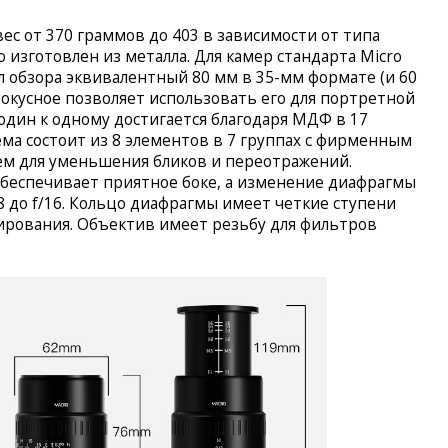
ес от 370 граммов до 403 в зависимости от типа
 изготовлен из металла. Для камер стандарта Micro
л обзора эквивалентный 80 мм в 35-мм формате (и 60
фокусное позволяет использовать его для портретной
один к одному достигается благодаря МДФ в 17
ема состоит из 8 элементов в 7 группах с фирменным
м для уменьшения бликов и переотражений.
обеспечивает приятное боке, а изменение диафрагмы
.8 до f/16. Кольцо диафрагмы имеет четкие ступени
ирования. Объектив имеет резьбу для фильтров