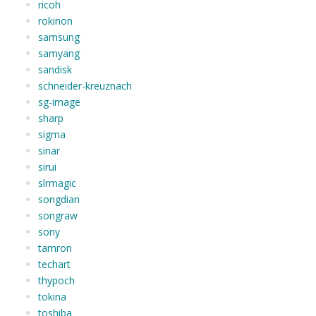
ricoh
rokinon
samsung
samyang
sandisk
schneider-kreuznach
sg-image
sharp
sigma
sinar
sirui
slrmagic
songdian
songraw
sony
tamron
techart
thypoch
tokina
toshiba