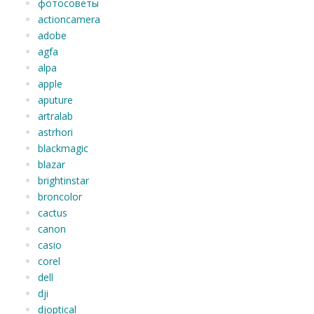
фотосоветы
actioncamera
adobe
agfa
alpa
apple
aputure
artralab
astrhori
blackmagic
blazar
brightinstar
broncolor
cactus
canon
casio
corel
dell
dji
djoptical