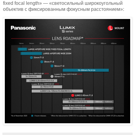
fixed focal length» — «светосильный широкоугольный
объектив с фиксированным фокусным расстоянием»: