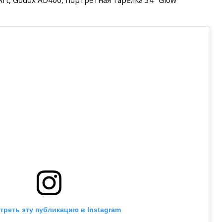
 Art, Godox AD400, портретная тарелка 34" Glow
треть эту публикацию в Instagram