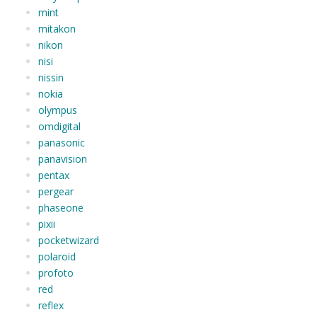
mint
mitakon
nikon
nisi
nissin
nokia
olympus
omdigital
panasonic
panavision
pentax
pergear
phaseone
pixii
pocketwizard
polaroid
profoto
red
reflex