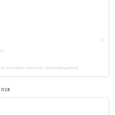
he Sony Alpha community. (@sonyalphagallery)
f/2.8