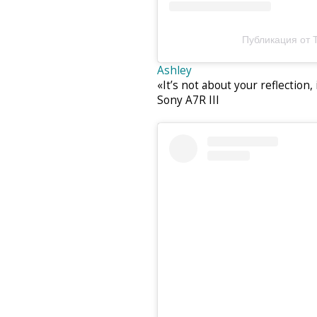
Публикация от T
Ashley
«It’s not about your reflection,
Sony A7R III