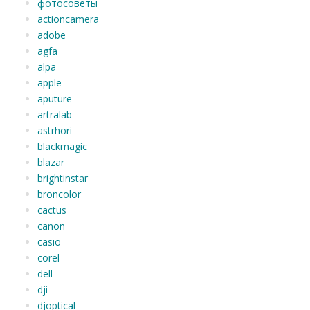
фотосоветы
actioncamera
adobe
agfa
alpa
apple
aputure
artralab
astrhori
blackmagic
blazar
brightinstar
broncolor
cactus
canon
casio
corel
dell
dji
djoptical