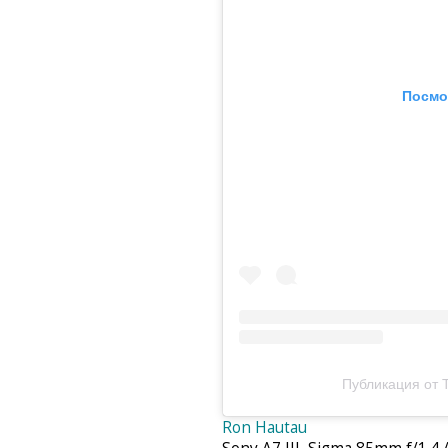
Посмо
Публикация от T
Ron Hautau