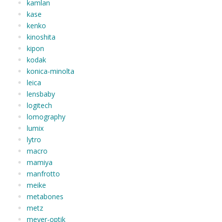
kamlan
kase
kenko
kinoshita
kipon
kodak
konica-minolta
leica
lensbaby
logitech
lomography
lumix
lytro
macro
mamiya
manfrotto
meike
metabones
metz
meyer-optik