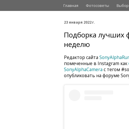
Главная
Фотосоветы
Выбор
23 января 2022 г.
Подборка лучших ф
неделю
Редактор сайта
SonyAlphaRu
помеченные в Instagram как
SonyAlphaCamera
с тегом #so
опубликовать на форуме So