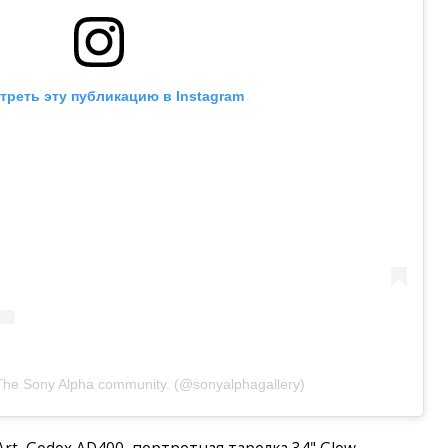
треть эту публикацию в Instagram
he Sony Alpha community. (@sonyalphagallery)