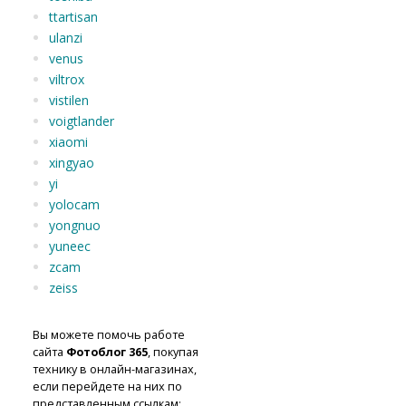
ttartisan
ulanzi
venus
viltrox
vistilen
voigtlander
xiaomi
xingyao
yi
yolocam
yongnuo
yuneec
zcam
zeiss
Вы можете помочь работе
сайта
Фотоблог 365
, покупая
технику в онлайн-магазинах,
если перейдете на них по
представленным ссылкам: