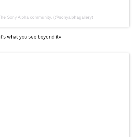
he Sony Alpha community. (@sonyalphagallery)
 it’s what you see beyond it»