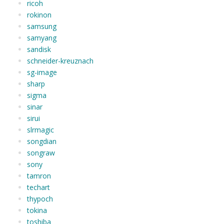
ricoh
rokinon
samsung
samyang
sandisk
schneider-kreuznach
sg-image
sharp
sigma
sinar
sirui
slrmagic
songdian
songraw
sony
tamron
techart
thypoch
tokina
toshiba