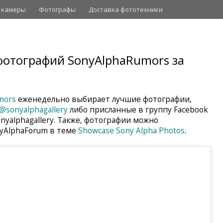
 камеры
Фотографы
Доставка фототехники
отографий SonyAlphaRumors за
mors
еженедельно выбирает лучшие фотографии,
@sonyalphagallery
либо присланные в группу Facebook
nyalphagallery. Также, фотографии можно
nyAlphaForum в теме
Showcase Sony Alpha Photos
.