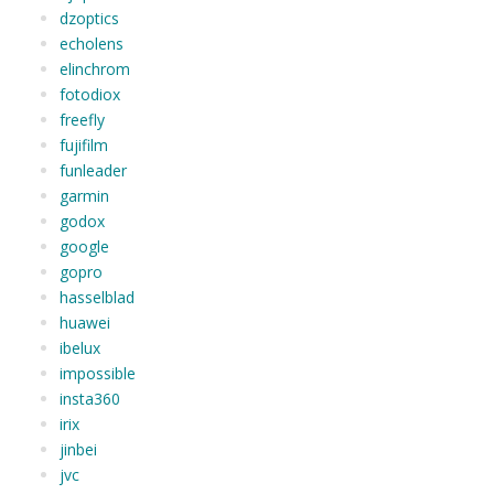
dzoptics
echolens
elinchrom
fotodiox
freefly
fujifilm
funleader
garmin
godox
google
gopro
hasselblad
huawei
ibelux
impossible
insta360
irix
jinbei
jvc