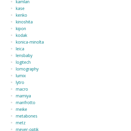
kamlan
kase
kenko
kinoshita
kipon
kodak
konica-minolta
leica
lensbaby
logitech
lomography
lumix
lytro
macro
mamiya
manfrotto
meike
metabones
metz
meyer-optik