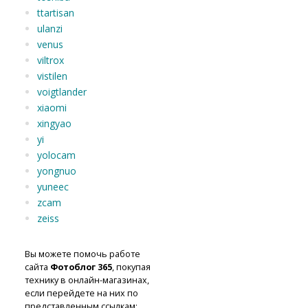
ttartisan
ulanzi
venus
viltrox
vistilen
voigtlander
xiaomi
xingyao
yi
yolocam
yongnuo
yuneec
zcam
zeiss
Вы можете помочь работе
сайта
Фотоблог 365
, покупая
технику в онлайн-магазинах,
если перейдете на них по
представленным ссылкам: