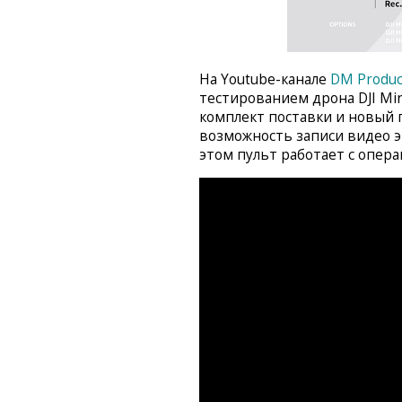
На Youtube-канале
DM Produc
тестированием дрона DJI Min
комплект поставки и новый п
возможность записи видео эк
этом пульт работает с опера