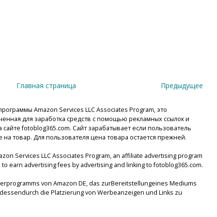
Главная страница
Предыдущее
рограммы Amazon Services LLC Associates Program, это
енная для заработка средств с помощью рекламных ссылок и
сайте fotoblog365.com. Сайт зарабатывает если пользователь
е на товар. Для пользователя цена товара остается прежней.
mazon Services LLC Associates Program, an affiliate advertising program
to earn advertising fees by advertising and linking to fotoblog365.com.
tnerprogramms von Amazon DE, das zurBereitstellungeines Mediums
lsdessendurch die Platzierung von Werbeanzeigen und Links zu