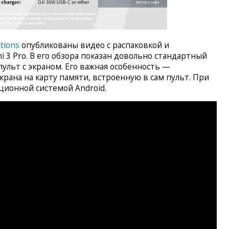
tions
опубликованы видео с распаковкой и
i 3 Pro. В его обзора показан довольно стандартный
ульт с экраном. Его важная особенность —
рана на карту памяти, встроенную в сам пульт. При
ционной системой Android.