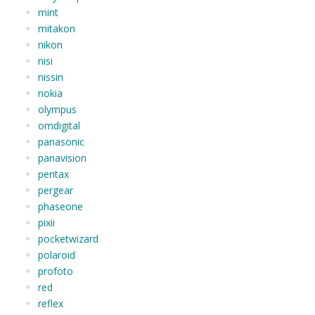
mint
mitakon
nikon
nisi
nissin
nokia
olympus
omdigital
panasonic
panavision
pentax
pergear
phaseone
pixii
pocketwizard
polaroid
profoto
red
reflex