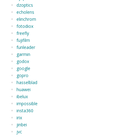
dzoptics
echolens
elinchrom
fotodiox
freefly
fujifilm
funleader
garmin
godox
google
gopro
hasselblad
huawei
ibelux
impossible
insta360
irix
jinbei
jvc