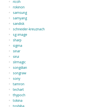
ricoh
rokinon
samsung
samyang
sandisk
schneider-kreuznach
sg-image
sharp
sigma
sinar
sirui
slrmagic
songdian
songraw
sony
tamron
techart
thypoch
tokina
toshiba