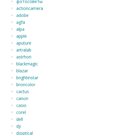
фотосоветы
actioncamera
adobe
agfa
alpa
apple
aputure
artralab
astrhori
blackmagic
blazar
brightinstar
broncolor
cactus
canon
casio
corel
dell
dji
djoptical