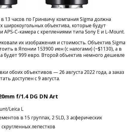
 в 13 часов по Гринвичу компания Sigma должна
х широкоугольных объектива, которые будут
 APS-C-камера с креплениями типа Sony E и L-Mount.
ковали их изображения и стоимость. Объектив Sigma
тоить в Японии 153900 иен (с налогами) (~$1130), а в
на будет 999 евро. Второй объектив немного дешевле
ки обоих объективов — 26 августа 2022 года, а заказ
ать доступен с 9 августа.
0mm f/1.4 DG DN Art
nt/Leica L
ементов в 15 группах, 2 SLD, 3 асферических
11 скругленных лепестков