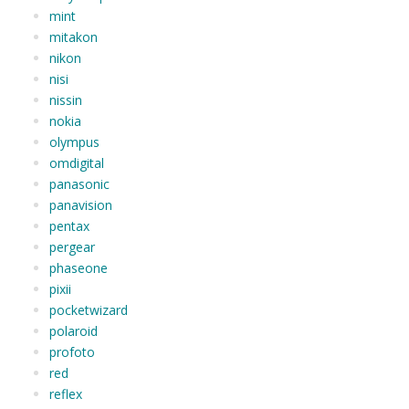
mint
mitakon
nikon
nisi
nissin
nokia
olympus
omdigital
panasonic
panavision
pentax
pergear
phaseone
pixii
pocketwizard
polaroid
profoto
red
reflex