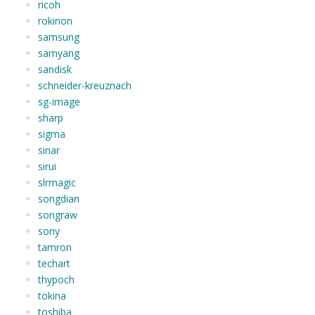
ricoh
rokinon
samsung
samyang
sandisk
schneider-kreuznach
sg-image
sharp
sigma
sinar
sirui
slrmagic
songdian
songraw
sony
tamron
techart
thypoch
tokina
toshiba