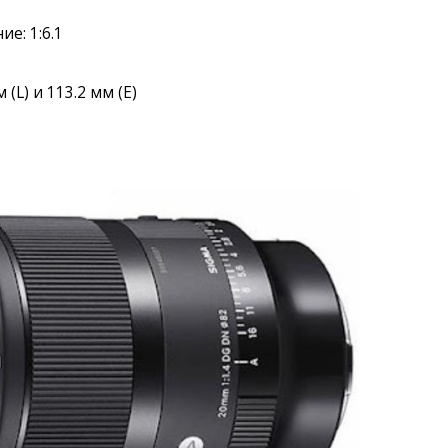
е: 1:6.1
 (L) и 113.2 мм (E)