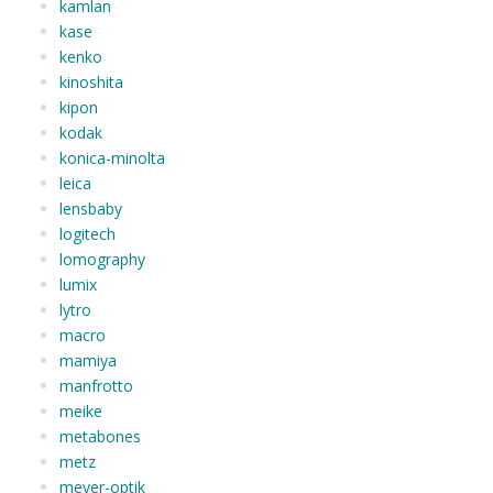
kamlan
kase
kenko
kinoshita
kipon
kodak
konica-minolta
leica
lensbaby
logitech
lomography
lumix
lytro
macro
mamiya
manfrotto
meike
metabones
metz
meyer-optik