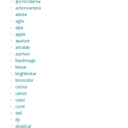
фотосоветы
actioncamera
adobe
agfa
alpa
apple
aputure
artralab
astrhori
blackmagic
blazar
brightinstar
broncolor
cactus
canon
casio
corel
dell
dji
djoptical