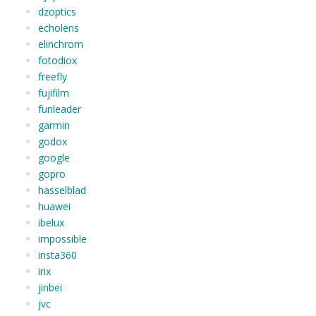
dzoptics
echolens
elinchrom
fotodiox
freefly
fujifilm
funleader
garmin
godox
google
gopro
hasselblad
huawei
ibelux
impossible
insta360
irix
jinbei
jvc