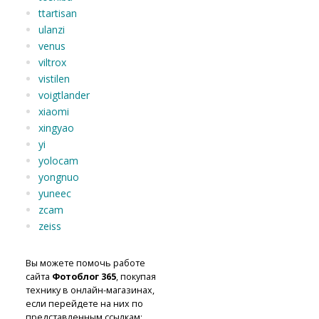
ttartisan
ulanzi
venus
viltrox
vistilen
voigtlander
xiaomi
xingyao
yi
yolocam
yongnuo
yuneec
zcam
zeiss
Вы можете помочь работе
сайта
Фотоблог 365
, покупая
технику в онлайн-магазинах,
если перейдете на них по
представленным ссылкам: