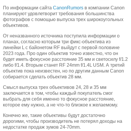
По информации сайта
CanonRumors
в компании Canon
планируют удовлетворит требования большинства
фотографов с помощью выпуска трех широкоугольных
объективов.
От неназванного источника поступила информации о
планах, согласно которым три фикс-объектива из
линейки L с байонетом RF выйдут с первой половине
2023 года. Про один объектив точно известно, что он
будет иметь фокусное расстояние 35 мм и светосилу f/1.2
либо f/1.4. Вторым станет RF 24mm f/1.4L USM. А третий
объектив пока неизвестен, но по другим данным Canon
собирается сделать объектив 28 мм.
Смысл выпуска трех объективов 24, 28 и 35 мм
заключается в том, чтобы каждый покупатель смог
выбрать для себя именно то фокусное расстояние,
которое ему нужно, а не что-то близкое к желаемому.
Конечно же, такие объективы будут достаточно
дорогими, чтобы производитель не потерял доходы на
недостатке продаж зумов 24-70mm.