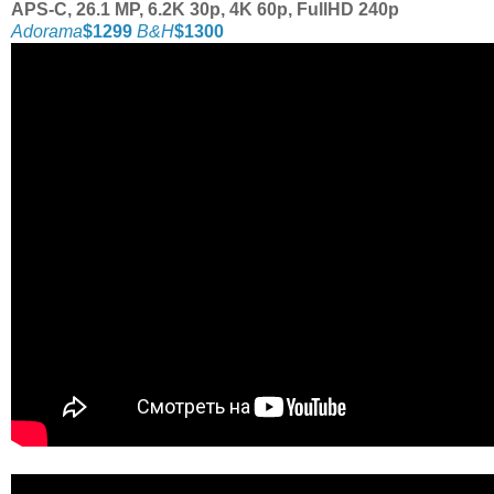
APS-C, 26.1 MP, 6.2K 30p, 4K 60p, FullHD 240p
Adorama
$1299
B&H
$1300