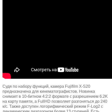
Судя по набору функций, камера Fujifilm X-S20
предназначена для кинематографистов. Новинка
снимает в 10-битном 4:2:2 формате с разрешением 6.2K
на карту памяти, а FullHD позволяет разгоняться до 240
к/с. Также доступен логорифмический режим F-Log2 с
динамическим диапазоном более 13 ступеней. Есть