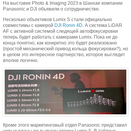
На выставке Photo & Imaging 2023 в Шанхае компании
Panasonic и DJI объявили о сотрудничестве.
Несколько объективов Lumix S стали официально
совместимы с камерой
DJI Ronin 4D
. А система LiDAR
AF с активной системой следящей автофокусировки
теперь будет работать с камерами Lumix. Пока не до
конца понятно, как конкретно это будет реализовано
(простой механический привод кольца фокусировки?), но
в целом это интересное партнерство, которое выглядит
вполне логично.
Кроме этого маркетинговый отдел Panasonic представил
новые планы по выпуску оптики Lumix S. В таблице