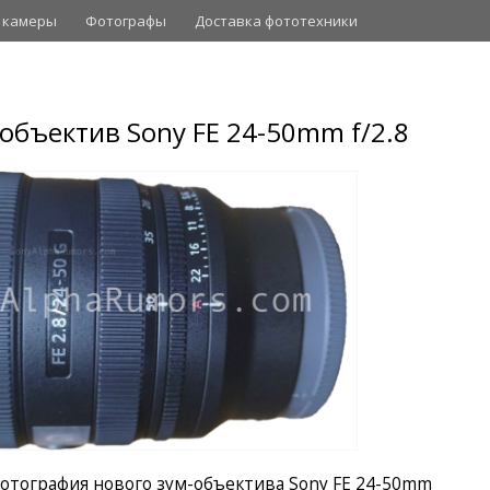
 камеры
Фотографы
Доставка фототехники
объектив Sony FE 24-50mm f/2.8
отография нового зум-объектива Sony FE 24-50mm