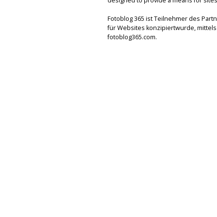
designed to provide a means for sites 
Fotoblog 365 ist Teilnehmer des Par
für Websites konzipiertwurde, mitte
fotoblog365.com.