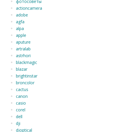
фотосоветы
actioncamera
adobe
agfa
alpa
apple
aputure
artralab
astrhori
blackmagic
blazar
brightinstar
broncolor
cactus
canon
casio
corel
dell
dji
djoptical