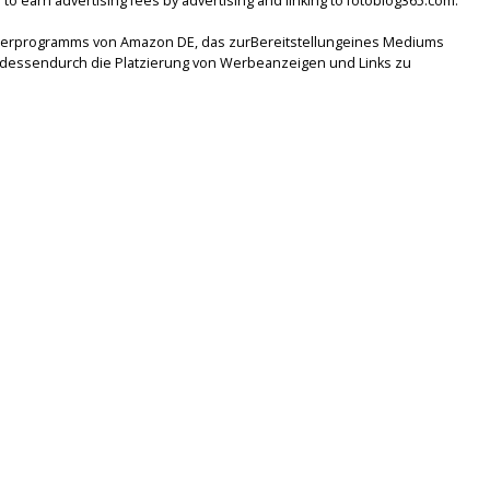
to earn advertising fees by advertising and linking to fotoblog365.com.
tnerprogramms von Amazon DE, das zurBereitstellungeines Mediums
lsdessendurch die Platzierung von Werbeanzeigen und Links zu