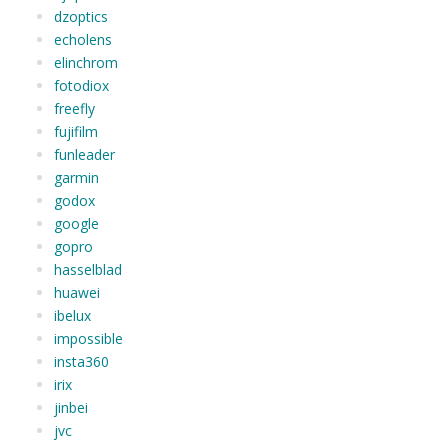
dzoptics
echolens
elinchrom
fotodiox
freefly
fujifilm
funleader
garmin
godox
google
gopro
hasselblad
huawei
ibelux
impossible
insta360
irix
jinbei
jvc