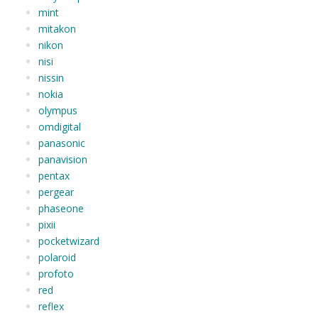
mint
mitakon
nikon
nisi
nissin
nokia
olympus
omdigital
panasonic
panavision
pentax
pergear
phaseone
pixii
pocketwizard
polaroid
profoto
red
reflex