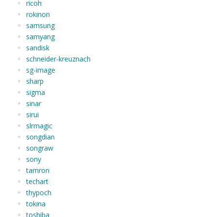
ricoh
rokinon
samsung
samyang
sandisk
schneider-kreuznach
sg-image
sharp
sigma
sinar
sirui
slrmagic
songdian
songraw
sony
tamron
techart
thypoch
tokina
toshiba