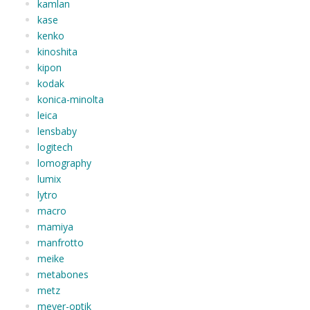
kamlan
kase
kenko
kinoshita
kipon
kodak
konica-minolta
leica
lensbaby
logitech
lomography
lumix
lytro
macro
mamiya
manfrotto
meike
metabones
metz
meyer-optik