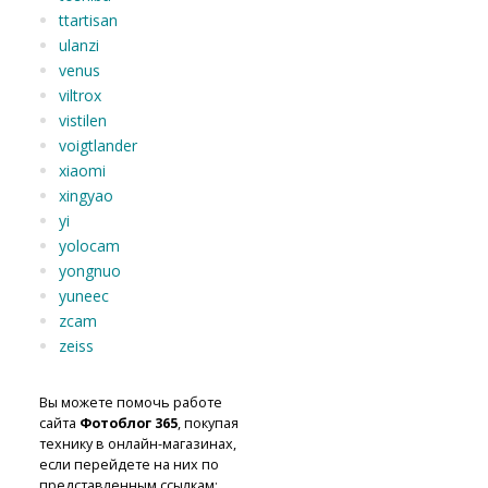
ttartisan
ulanzi
venus
viltrox
vistilen
voigtlander
xiaomi
xingyao
yi
yolocam
yongnuo
yuneec
zcam
zeiss
Вы можете помочь работе
сайта
Фотоблог 365
, покупая
технику в онлайн-магазинах,
если перейдете на них по
представленным ссылкам: