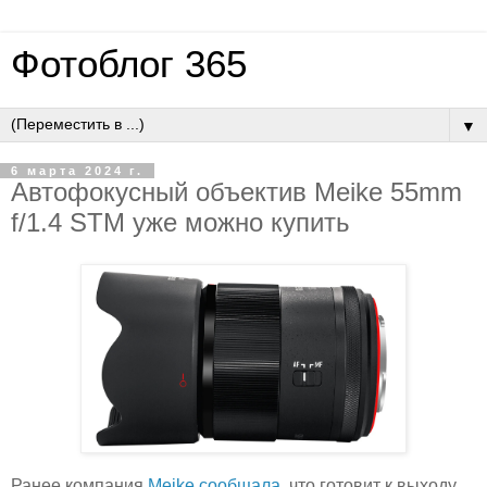
Фотоблог 365
▼
6 марта 2024 г.
Автофокусный объектив Meike 55mm
f/1.4 STM уже можно купить
Ранее компания
Meike
сообщала
, что готовит к выходу