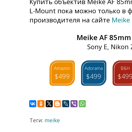
Купить объектив Meike AF 85mm
L-Mount пока можно только в
производителя на сайте
Meike 
Meike AF 85mm 
Sony E, Nikon 
Amazon
Adorama
B&H
$499
$499
$49
Теги:
meike