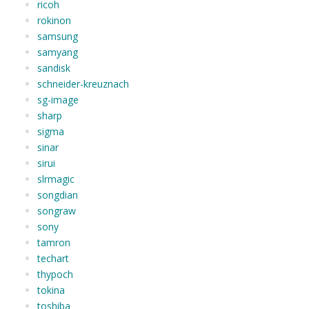
ricoh
rokinon
samsung
samyang
sandisk
schneider-kreuznach
sg-image
sharp
sigma
sinar
sirui
slrmagic
songdian
songraw
sony
tamron
techart
thypoch
tokina
toshiba