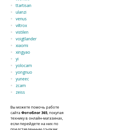
ttartisan
ulanzi
venus
viltrox
vistilen
voigtlander
xiaomi
xingyao
yi
yolocam
yongnuo
yuneec
zcam
zeiss
Вы можете помочь работе
сайта
Фотоблог 365
, покупая
технику в онлайн-магазинах,
если перейдете на них по
представленным ссылкам: