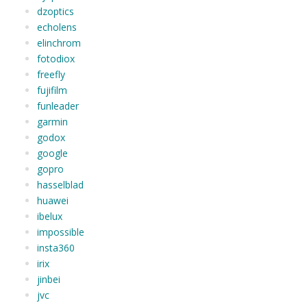
dzoptics
echolens
elinchrom
fotodiox
freefly
fujifilm
funleader
garmin
godox
google
gopro
hasselblad
huawei
ibelux
impossible
insta360
irix
jinbei
jvc