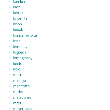
kamlan
kase
kenko
kinoshita
kipon
kodak
konica-minolta
leica
lensbaby
logitech
lomography
lumix
lytro
macro
mamiya
manfrotto
meike
metabones
metz
meyer-optik