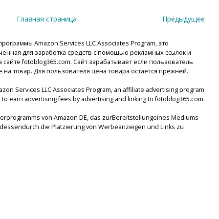
Главная страница
Предыдущее
рограммы Amazon Services LLC Associates Program, это
енная для заработка средств с помощью рекламных ссылок и
сайте fotoblog365.com. Сайт зарабатывает если пользователь
е на товар. Для пользователя цена товара остается прежней.
mazon Services LLC Associates Program, an affiliate advertising program
to earn advertising fees by advertising and linking to fotoblog365.com.
tnerprogramms von Amazon DE, das zurBereitstellungeines Mediums
lsdessendurch die Platzierung von Werbeanzeigen und Links zu