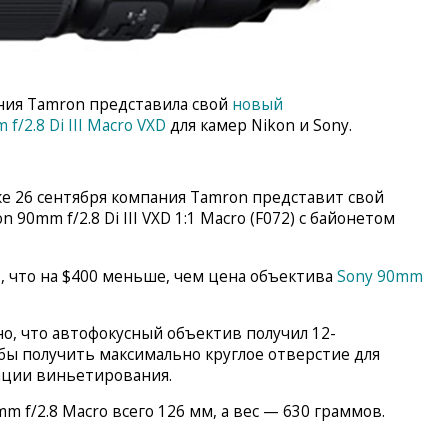
ания Tamron представила свой
новый
/2.8 Di III Macro VXD
для камер Nikon и Sony.
е 26 сентября компания Tamron представит свой
0mm f/2.8 Di III VXD 1:1 Macro (F072) с байонетом
9, что на $400 меньше, чем цена объектива
Sony 90mm
но, что автофокусный объектив получил 12-
бы получить максимально круглое отверстие для
ации виньетирования.
 f/2.8 Macro всего 126 мм, а вес — 630 граммов.