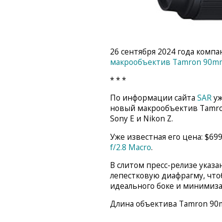
26 сентября 2024 года комп
макрообъектив Tamron 90mm f
* * *
По информации сайта
SAR
уж
новый макрообъектив Tamron 9
Sony E и Nikon Z.
Уже известная его цена: $69
f/2.8 Macro
.
В слитом пресс-релизе указа
лепестковую диафрагму, что
идеального боке и минимиз
Длина объектива Tamron 90mm