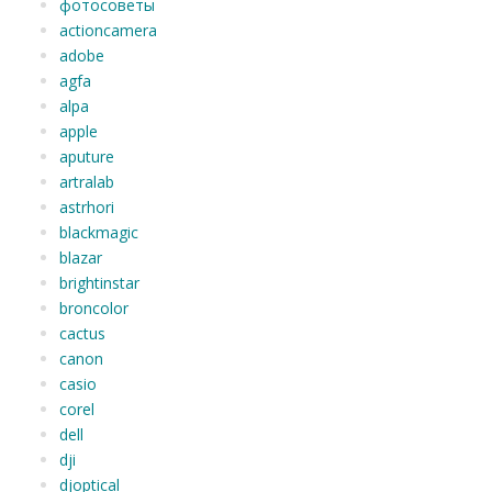
фотосоветы
actioncamera
adobe
agfa
alpa
apple
aputure
artralab
astrhori
blackmagic
blazar
brightinstar
broncolor
cactus
canon
casio
corel
dell
dji
djoptical