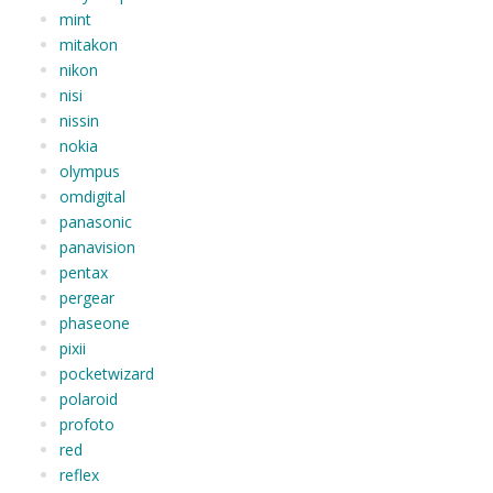
mint
mitakon
nikon
nisi
nissin
nokia
olympus
omdigital
panasonic
panavision
pentax
pergear
phaseone
pixii
pocketwizard
polaroid
profoto
red
reflex