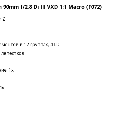
0mm f/2.8 Di III VXD 1:1 Macro (F072)
n Z
ементов в 12 группах, 4 LD
2 лепестков
ие: 1x
ть