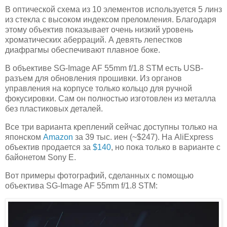
В оптической схема из 10 элементов используется 5 линз
из стекла с высоком индексом преломления. Благодаря
этому объектив показывает очень низкий уровень
хроматических аберраций. А девять лепестков
диафрагмы обеспечивают плавное боке.
В объективе SG-Image AF 55mm f/1.8 STM есть USB-
разъем для обновления прошивки. Из органов
управления на корпусе только кольцо для ручной
фокусировки. Сам он полностью изготовлен из металла
без пластиковых деталей.
Все три варианта креплений сейчас доступны только на
японском
Amazon
за 39 тыс. иен (~$247). На AliExpress
объектив продается за
$140
, но пока только в варианте с
байонетом Sony E.
Вот примеры фотографий, сделанных с помощью
объектива SG-Image AF 55mm f/1.8 STM: