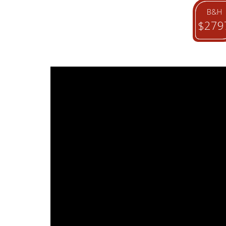
B&H
$279