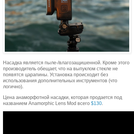
Насадка является пыле-/влагозащишенной. Кроме этого
производитель обещает, что на выпуклом стекле не
появятся царапины. Установка происходит без
использования дополнительных инструментов (что
логично).
Цена анаморфотной насадки, которая продается под
названием Anamorphic Lens Mod всего
$130
.