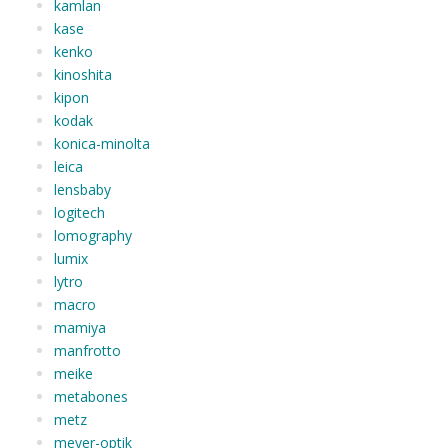
kamlan
kase
kenko
kinoshita
kipon
kodak
konica-minolta
leica
lensbaby
logitech
lomography
lumix
lytro
macro
mamiya
manfrotto
meike
metabones
metz
meyer-optik