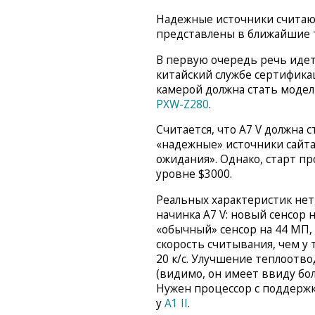
Надежные источники считаю
представлены в ближайшие 
В первую очередь речь иде
китайский службе сертифик
камерой должна стать модел
PXW-Z280
.
Считается, что A7 V должна
«надежные» источники сайт
ожидания». Однако, старт пр
уровне $3000.
Реальных характеристик нет,
начинка A7 V: новый сенсор 
«обычный» сенсор на 44 МП,
скорость считывания, чем у
20 к/с. Улучшение теплоот
(видимо, он имеет ввиду бо
Нужен процессор с поддержко
у
A1 II
.