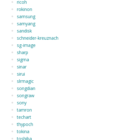
ricoh
rokinon
samsung
samyang
sandisk
schneider-kreuznach
sg-image
sharp
sigma
sinar
sirui
slrmagic
songdian
songraw
sony
tamron
techart
thypoch
tokina
toshiba