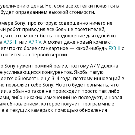
 увеличению цены. Но, если все хотелки появятся в
о будет оправданием высокой стоимости.
амере Sony, про которую совершенно ничего не
вый робот приводил все больше посетителей,
ет, что это может быть продолжение для одной из
па
A7S III
или
A7R V
. А может даже новый компакт.
удет что-то более стандартное — какой-нибудь
FX3 II
с
носительно первой версии.
о Sony нужен громкий релиз, поэтому A7 V должна
ее усиливающихся конкурентов. Якобы такую
дется обновлять еще 3-4 года, поэтому инноваций в
о позволяет себе Sony. Но это будет означать, что
и, а обычно такое не происходит просто так: либо
ами, либо никаких изменений не последует, и новая
ным обновлением, которое получит программные
ые в текущих камерах с помощью обновления