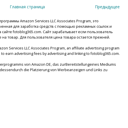
Главная страница
Предыдущее
рограммы Amazon Services LLC Associates Program, это
енная для заработка средств с помощью рекламных ссылок и
сайте fotoblog365.com. Сайт зарабатывает если пользователь
е на товар. Для пользователя цена товара остается прежней.
mazon Services LLC Associates Program, an affiliate advertising program
to earn advertising fees by advertising and linking to fotoblog365.com.
tnerprogramms von Amazon DE, das zurBereitstellungeines Mediums
lsdessendurch die Platzierung von Werbeanzeigen und Links zu