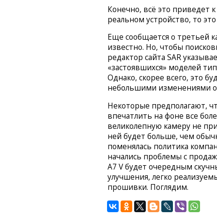
Конечно, всё это приведет к
реальном устройство, то эт
Еще сообщается о третьей к
известно. Но, чтобы поиско
редактор сайта SAR указыва
«застоявшихся» моделей ти
Однако, скорее всего, это б
небольшими изменениями от
Некоторые предполагают, чт
впечатлить на фоне все бол
великолепную камеру не при
ней будет больше, чем обычн
поменялась политика компани
начались проблемы с продаж
A7 V будет очередным скуч
улучшения, легко реализуем
прошивки. Поглядим.