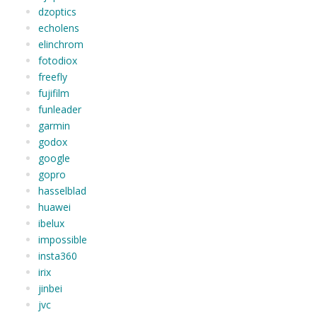
dzoptics
echolens
elinchrom
fotodiox
freefly
fujifilm
funleader
garmin
godox
google
gopro
hasselblad
huawei
ibelux
impossible
insta360
irix
jinbei
jvc