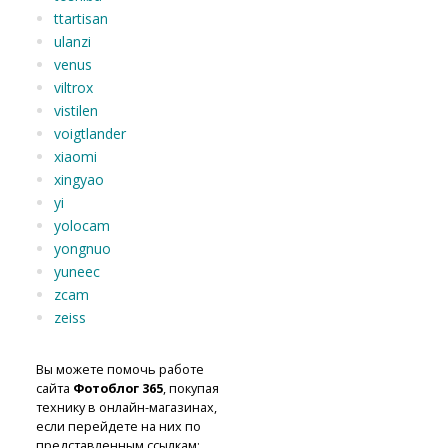
ttartisan
ulanzi
venus
viltrox
vistilen
voigtlander
xiaomi
xingyao
yi
yolocam
yongnuo
yuneec
zcam
zeiss
Вы можете помочь работе
сайта
Фотоблог 365
, покупая
технику в онлайн-магазинах,
если перейдете на них по
представленным ссылкам: