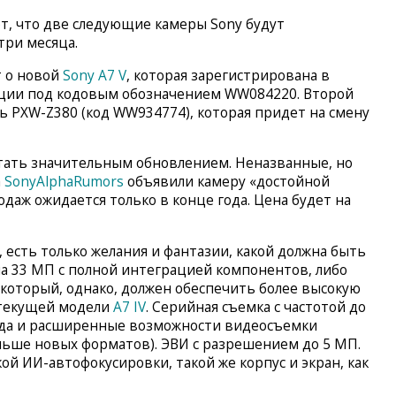
т, что две следующие камеры Sony будут
три месяца.
т о новой
Sony A7 V
, которая зарегистрирована в
ации под кодовым обозначением WW084220. Второй
ь PXW-Z380 (код WW934774), которая придет на смену
 стать значительным обновлением. Неназванные, но
а
SonyAlphaRumors
объявили камеру «достойной
одаж ожидается только в конце года. Цена будет на
 есть только желания и фантазии, какой должна быть
на 33 МП с полной интеграцией компонентов, либо
 который, однако, должен обеспечить более высокую
 текущей модели
A7 IV
. Серийная съемка с частотой до
вода и расширенные возможности видеосъемки
льше новых форматов). ЭВИ с разрешением до 5 МП.
й ИИ-автофокусировки, такой же корпус и экран, как