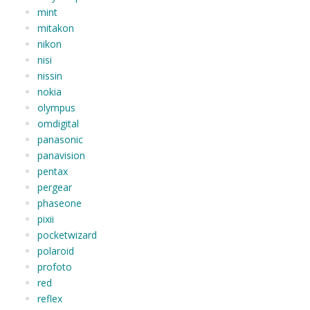
mint
mitakon
nikon
nisi
nissin
nokia
olympus
omdigital
panasonic
panavision
pentax
pergear
phaseone
pixii
pocketwizard
polaroid
profoto
red
reflex