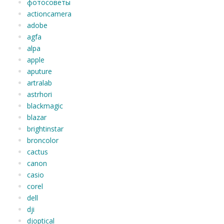
фотосоветы
actioncamera
adobe
agfa
alpa
apple
aputure
artralab
astrhori
blackmagic
blazar
brightinstar
broncolor
cactus
canon
casio
corel
dell
dji
djoptical