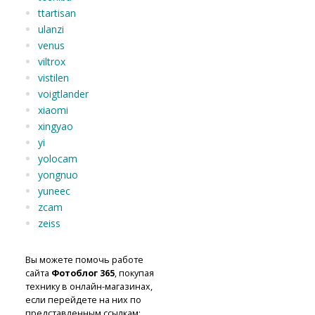
ttartisan
ulanzi
venus
viltrox
vistilen
voigtlander
xiaomi
xingyao
yi
yolocam
yongnuo
yuneec
zcam
zeiss
Вы можете помочь работе
сайта
Фотоблог 365
, покупая
технику в онлайн-магазинах,
если перейдете на них по
представленным ссылкам: