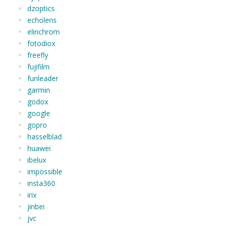
dzoptics
echolens
elinchrom
fotodiox
freefly
fujifilm
funleader
garmin
godox
google
gopro
hasselblad
huawei
ibelux
impossible
insta360
irix
jinbei
jvc