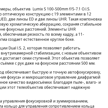
еры, объектив Lumix S 100-500mm f/5-7.1 O.I.S.
 оптическую конструкцию с 19 элементами в 12
UED, две линзы ED и две линзы UHR. Такая компоновка
овую хроматическую аберрацию, сохраняя стабильное
оне фокусных расстояний. Элементы UHR
 обеспечивая резкость по всему кадру, а 11-
гма создает естественное круглое боке.
ии Dual I.S. 2, которая позволяет работать
 внутрикамерной стабилизации, с новым объективом
 достигает семи ступеней. Этот объектив позволяет
съёмке с рук даже на фокусном расстоянии 500 мм.
д обеспечивает быструю и точную автофокусировку,
ния фокуса» и микрошаговое управление диафрагмой
ое качество видеосъёмки. Благодаря пыле-, влаго- и
ции этот телеобъектив обеспечивает надёжную
а управления фокусировкой и зуммированием,
ила кольцо для управления сопротивлением кольца