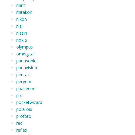
mint
mitakon
nikon
nisi
nissin
nokia
olympus
omdigital
panasonic
panavision
pentax
pergear
phaseone
pixii
pocketwizard
polaroid
profoto
red
reflex