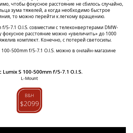
мо, чтобы фокусное расстояние не сбилось случайно,
ьца зума тяжелей, а когда необходимо быстрое
яния, то можно перейти к легкому вращению.
f/5-7.1 O.I.S. совместим с телеконвертерами DMW-
 фокусное расстояние можно «увеличить» до 1000
желив комплект. Конечно, с потерей светосилы.
 100-500mm f/5-7.1 O.I.S. можно в онлайн-магазине
 Lumix S 100-500mm f/5-7.1 O.I.S.
L-Mount
B&H
$2099