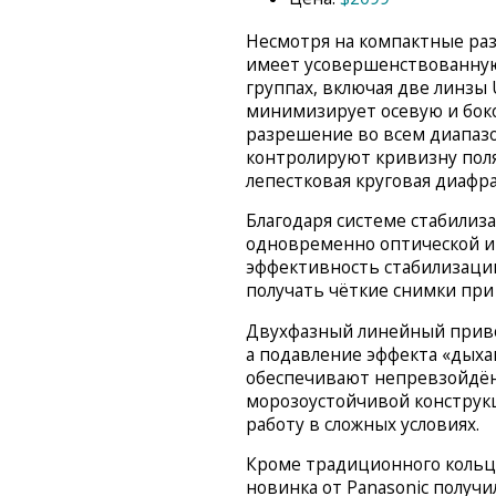
Несмотря на компактные разм
имеет усовершенствованную
группах, включая две линзы 
минимизирует осевую и бок
разрешение во всем диапаз
контролируют кривизну поля,
лепестковая круговая диафра
Благодаря системе стабилизац
одновременно оптической и
эффективность стабилизации
получать чёткие снимки при 
Двухфазный линейный приво
а подавление эффекта «дыха
обеспечивают непревзойдённ
морозоустойчивой конструк
работу в сложных условиях.
Кроме традиционного кольц
новинка от Panasonic получ