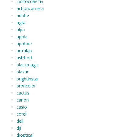
фотосоветы
actioncamera
adobe
agfa
alpa
apple
aputure
artralab
astrhori
blackmagic
blazar
brightinstar
broncolor
cactus
canon
casio
corel
dell
dji
djoptical