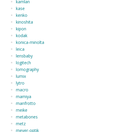
kamlan
kase
kenko
kinoshita
kipon
kodak
konica-minolta
leica
lensbaby
logitech
lomography
lumix
lytro
macro
mamiya
manfrotto
meike
metabones
metz
meyer-optik