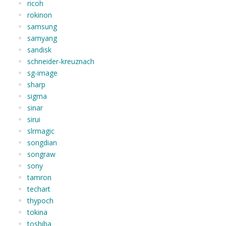
ricoh
rokinon
samsung
samyang
sandisk
schneider-kreuznach
sg-image
sharp
sigma
sinar
sirui
slrmagic
songdian
songraw
sony
tamron
techart
thypoch
tokina
toshiba