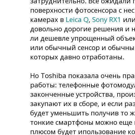
затруднительно. Все ожидали
поверхности фотосенсора с не
камерах в
Leica Q
,
Sony RX1
ил
довольно дорогие решения и н
ли дешевле упрощенный объек
или обычный сенсор и обычны
которых давно отработаны.
Но Toshiba показала очень пр
работы: телефонные фотомоду
законченные устройства, про
закупают их в сборе, и если р
будет уменьшить получив то же
тонкие смартфоны можно еще 
плюсом будет ипользование к