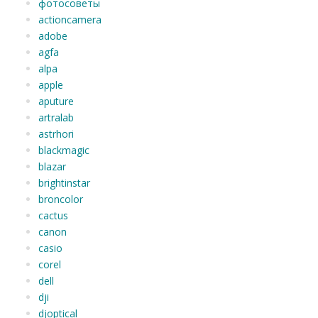
фотосоветы
actioncamera
adobe
agfa
alpa
apple
aputure
artralab
astrhori
blackmagic
blazar
brightinstar
broncolor
cactus
canon
casio
corel
dell
dji
djoptical