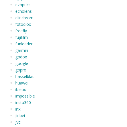
dzoptics
echolens
elinchrom
fotodiox
freefly
fujifilm
funleader
garmin
godox
google
gopro
hasselblad
huawei
ibelux
impossible
insta360
irix
jinbei
jvc