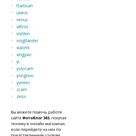
ttartisan
ulanzi
venus
viltrox
vistilen
voigtlander
xiaomi
xingyao
yi
yolocam
yongnuo
yuneec
zcam
zeiss
Вы можете помочь работе
сайта
Фотоблог 365
, покупая
технику в онлайн-магазинах,
если перейдете на них по
представленным ссылкам: