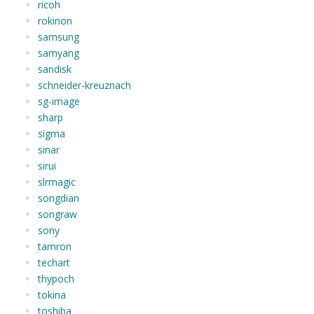
ricoh
rokinon
samsung
samyang
sandisk
schneider-kreuznach
sg-image
sharp
sigma
sinar
sirui
slrmagic
songdian
songraw
sony
tamron
techart
thypoch
tokina
toshiba