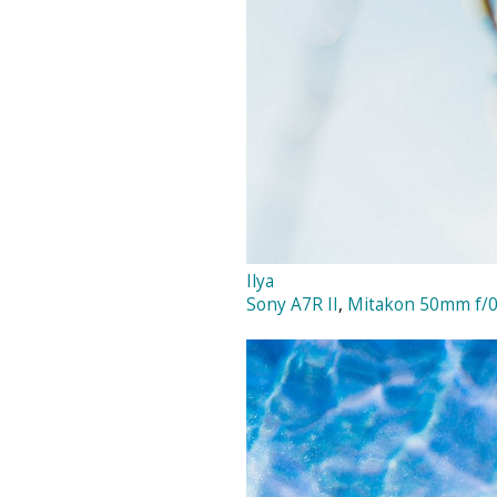
Ilya
Sony A7R II
,
Mitakon 50mm f/0