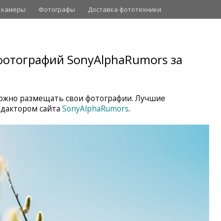
 камеры
Фотографы
Доставка фототехники
отографий SonyAlphaRumors за
жно размещать свои фотографии. Лучшие
дактором сайта
SonyAlphaRumors
.