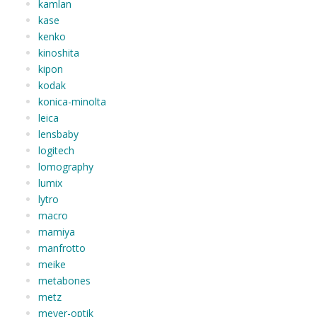
kamlan
kase
kenko
kinoshita
kipon
kodak
konica-minolta
leica
lensbaby
logitech
lomography
lumix
lytro
macro
mamiya
manfrotto
meike
metabones
metz
meyer-optik