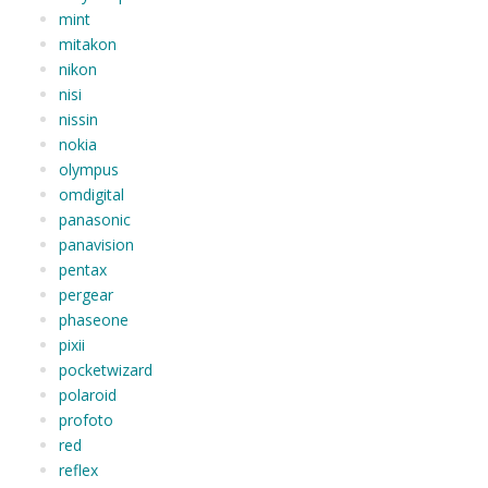
mint
mitakon
nikon
nisi
nissin
nokia
olympus
omdigital
panasonic
panavision
pentax
pergear
phaseone
pixii
pocketwizard
polaroid
profoto
red
reflex