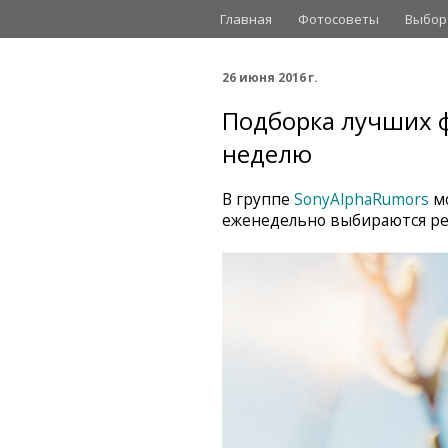
Главная
Фотосоветы
Выбор
26 июня 2016 г.
Подборка лучших ф
неделю
В группе
SonyAlphaRumors
мо
еженедельно выбираются ре