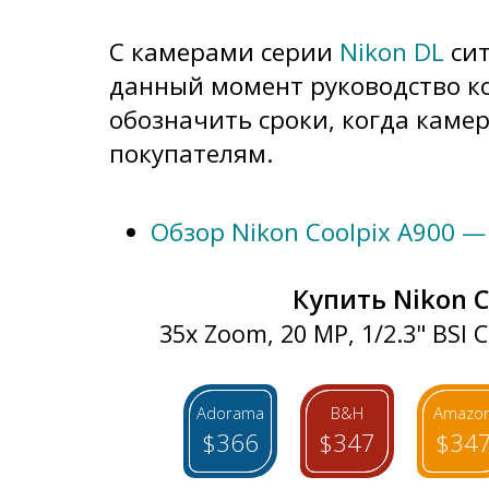
С камерами серии
Nikon DL
сит
данный момент руководство к
обозначить сроки, когда каме
покупателям.
Обзор Nikon Coolpix A900 —
Купить Nikon C
35x Zoom, 20 MP, 1/2.3" BSI 
Adorama
B&H
Amazo
$366
$347
$34