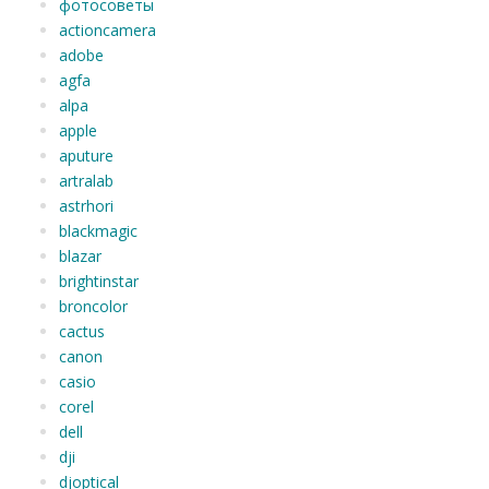
фотосоветы
actioncamera
adobe
agfa
alpa
apple
aputure
artralab
astrhori
blackmagic
blazar
brightinstar
broncolor
cactus
canon
casio
corel
dell
dji
djoptical