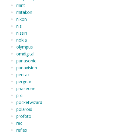
mint
mitakon
nikon
nisi
nissin
nokia
olympus
omdigital
panasonic
panavision
pentax
pergear
phaseone
pixii
pocketwizard
polaroid
profoto
red
reflex