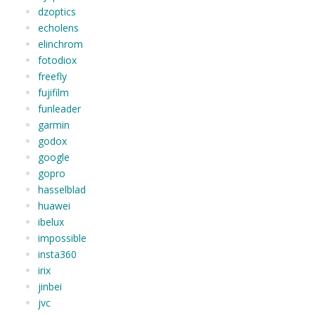
dzoptics
echolens
elinchrom
fotodiox
freefly
fujifilm
funleader
garmin
godox
google
gopro
hasselblad
huawei
ibelux
impossible
insta360
irix
jinbei
jvc