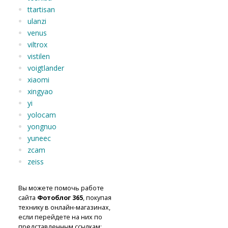
ttartisan
ulanzi
venus
viltrox
vistilen
voigtlander
xiaomi
xingyao
yi
yolocam
yongnuo
yuneec
zcam
zeiss
Вы можете помочь работе
сайта
Фотоблог 365
, покупая
технику в онлайн-магазинах,
если перейдете на них по
представленным ссылкам: