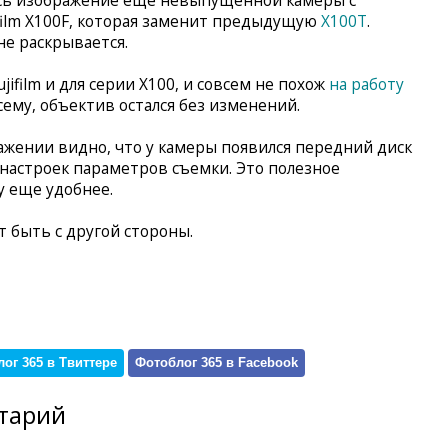
сь изображение еще невыпущенной камеры с
ilm X100F, которая заменит предыдущую
X100T
.
не раскрывается.
ifilm и для серии X100, и совсем не похож
на работу
сему, объектив остался без изменений.
ажении видно, что у камеры появился передний диск
 настроек параметров съемки. Это полезное
 еще удобнее.
 быть с другой стороны.
ог 365 в Твиттере
Фотоблог 365 в Facebook
тарий