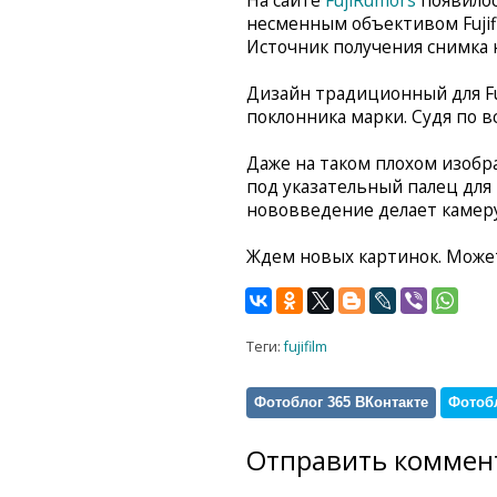
На сайте
FujiRumors
появило
несменным объективом Fujif
Источник получения снимка 
Дизайн традиционный для Fuj
поклонника марки. Судя по в
Даже на таком плохом изобр
под указательный палец для
нововведение делает камеру
Ждем новых картинок. Может
Теги:
fujifilm
Фотоблог 365 ВКонтакте
Фотобл
Отправить коммен