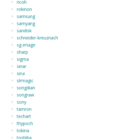
ricoh
rokinon
samsung
samyang
sandisk
schneider-kreuznach
sg-image
sharp
sigma
sinar
sirui
slrmagic
songdian
songraw
sony
tamron
techart
thypoch
tokina
toshiba