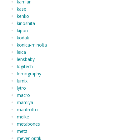
kamlan
kase
kenko
kinoshita
kipon
kodak
konica-minolta
leica
lensbaby
logitech
lomography
lumix
lytro
macro
mamiya
manfrotto
meike
metabones
metz
meyer-optik