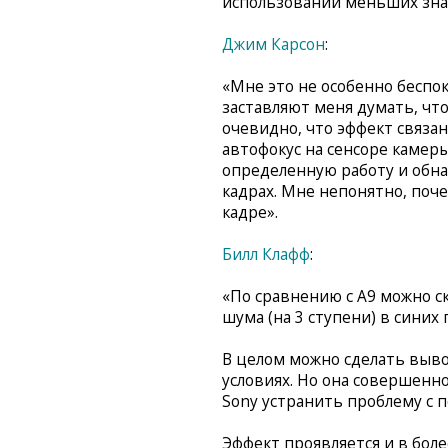
использовании меньших знач
Джим Карсон
:
«Мне это не особенно беспок
заставляют меня думать, что
очевидно, что эффект связан
автофокус на сенсоре камер
определенную работу и обн
кадрах. Мне непонятно, поч
кадре».
Билл Клафф
:
«По сравнению с A9 можно ск
шума (на 3 ступени) в синих 
В целом можно сделать выво
условиях. Но она совершенно
Sony устранить проблему с
Эффект проявляется и в бол