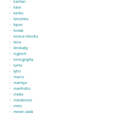
kamlan
kase
kenko
kinoshita
kipon
kodak
konica-minolta
leica
lensbaby
logitech
lomography
lumix
lytro
macro
mamiya
manfrotto
meike
metabones
metz
meyer-optik