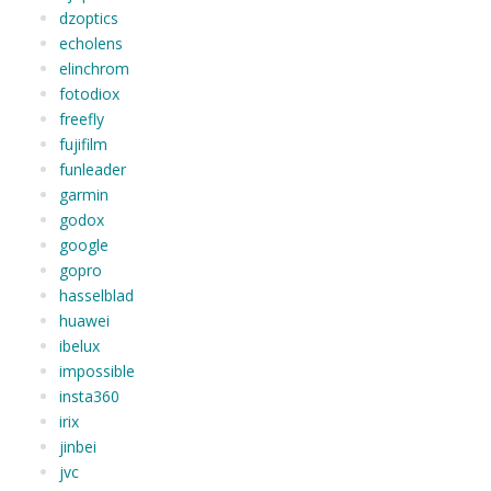
dzoptics
echolens
elinchrom
fotodiox
freefly
fujifilm
funleader
garmin
godox
google
gopro
hasselblad
huawei
ibelux
impossible
insta360
irix
jinbei
jvc