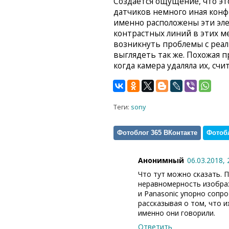
Создается ощущение, что это
датчиков немного иная конф
именно расположены эти эл
контрастных линий в этих м
возникнуть проблемы с реа
выглядеть так же. Похожая 
когда камера удаляла их, сч
Теги:
sony
Фотоблог 365 ВКонтакте
Фотобл
Анонимный
06.03.2018, 
Что тут можно сказать. 
неравномерность изображ
и Panasonic упорно сопр
рассказывая о том, что и
именно они говорили.
Ответить