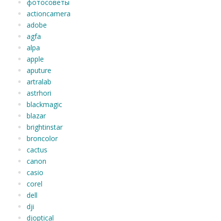
фотосоветы
actioncamera
adobe
agfa
alpa
apple
aputure
artralab
astrhori
blackmagic
blazar
brightinstar
broncolor
cactus
canon
casio
corel
dell
dji
djoptical