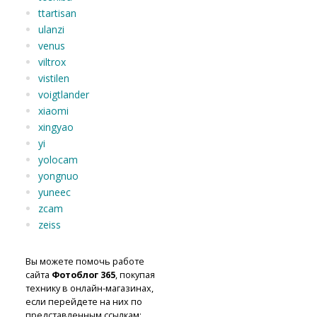
ttartisan
ulanzi
venus
viltrox
vistilen
voigtlander
xiaomi
xingyao
yi
yolocam
yongnuo
yuneec
zcam
zeiss
Вы можете помочь работе
сайта
Фотоблог 365
, покупая
технику в онлайн-магазинах,
если перейдете на них по
представленным ссылкам: