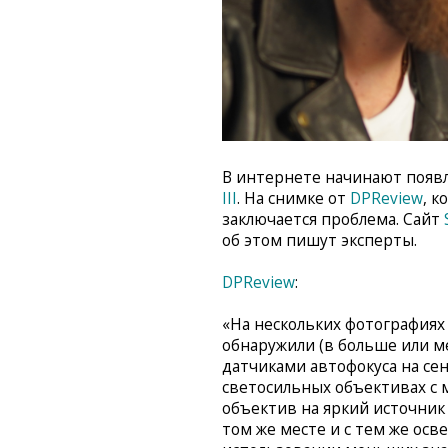
В интернете начинают появл
III
. На снимке от
DPReview
, 
заключается проблема. Сайт
об этом пишут эксперты.
DPReview
:
«На нескольких фотографиях
обнаружили (в больше или м
датчиками автофокуса на се
светосильных объективах с 
объектив на яркий источник 
том же месте и с тем же ос