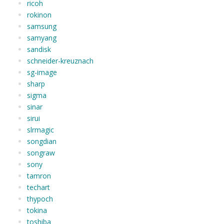
ricoh
rokinon
samsung
samyang
sandisk
schneider-kreuznach
sg-image
sharp
sigma
sinar
sirui
slrmagic
songdian
songraw
sony
tamron
techart
thypoch
tokina
toshiba