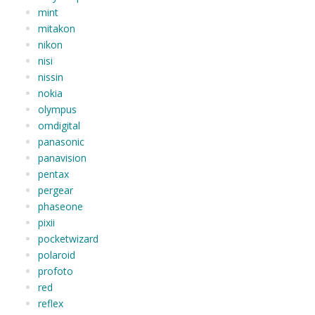
mint
mitakon
nikon
nisi
nissin
nokia
olympus
omdigital
panasonic
panavision
pentax
pergear
phaseone
pixii
pocketwizard
polaroid
profoto
red
reflex