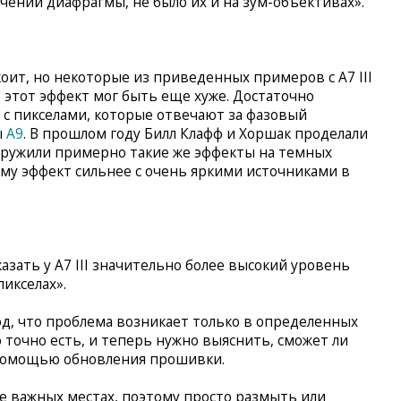
ений диафрагмы, не было их и на зум-объективах».
оит, но некоторые из приведенных примеров с A7 III
 этот эффект мог быть еще хуже. Достаточно
 с пикселами, которые отвечают за фазовый
ы
A9
. В прошлом году Билл Клафф и Хоршак проделали
аружили примерно такие же эффекты на темных
ему эффект сильнее с очень яркими источниками в
азать у A7 III значительно более высокий уровень
пикселах».
д, что проблема возникает только в определенных
 точно есть, и теперь нужно выяснить, сможет ли
 помощью обновления прошивки.
ее важных местах, поэтому просто размыть или