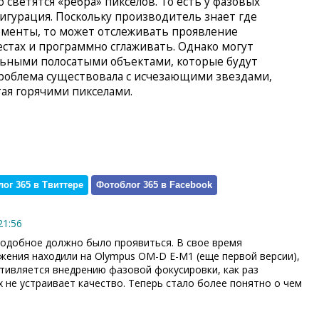
 светятся «ребра» пикселов. То есть у фазовых
игурация. Поскольку производитель знает где
ементы, то может отслеживать проявление
естах и программно сглаживать. Однако могут
льными полосатыми объектами, которые будут
проблема существовала с исчезающими звездами,
итая горячими пикселами.
ог 365 в Твиттере
Фотоблог 365 в Facebook
21:56
Подобное должно было проявиться. В свое время
ения находили на Olympus OM-D E-M1 (еще первой версии),
отивляется внедрению фазовой фокусировки, как раз
х не устраивает качество. Теперь стало более понятно о чем