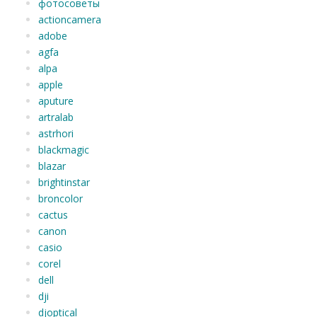
фотосоветы
actioncamera
adobe
agfa
alpa
apple
aputure
artralab
astrhori
blackmagic
blazar
brightinstar
broncolor
cactus
canon
casio
corel
dell
dji
djoptical