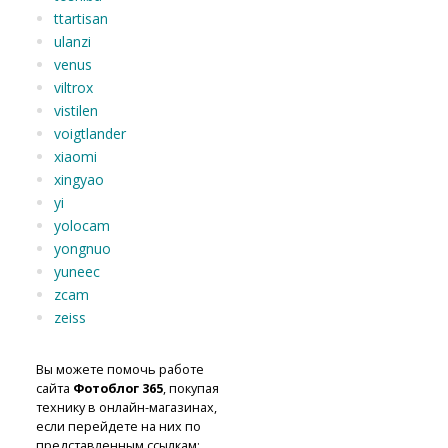
ttartisan
ulanzi
venus
viltrox
vistilen
voigtlander
xiaomi
xingyao
yi
yolocam
yongnuo
yuneec
zcam
zeiss
Вы можете помочь работе
сайта
Фотоблог 365
, покупая
технику в онлайн-магазинах,
если перейдете на них по
представленным ссылкам: