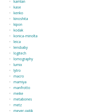
kamlan
kase
kenko
kinoshita
kipon
kodak
konica-minolta
leica
lensbaby
logitech
lomography
lumix
lytro
macro
mamiya
manfrotto
meike
metabones
metz
meyer-optik