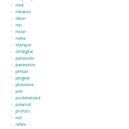
mint
mitakon
nikon
nisi
nissin
nokia
olympus
omdigital
panasonic
panavision
pentax
pergear
phaseone
pixii
pocketwizard
polaroid
profoto
red
reflex