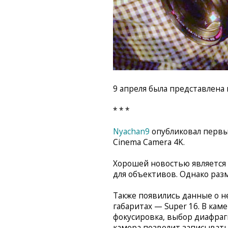
9 апреля была представлена
* * *
Nyachan9
опубликовал первы
Cinema Camera 4K.
Хорошей новостью является т
для объективов. Однако раз
Также появились данные о н
габаритах — Super 16. В кам
фокусировка, выбор диафраг
камера позволит записывать 