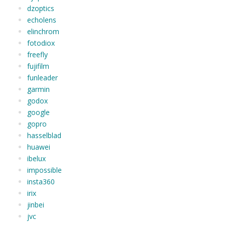
dzoptics
echolens
elinchrom
fotodiox
freefly
fujifilm
funleader
garmin
godox
google
gopro
hasselblad
huawei
ibelux
impossible
insta360
irix
jinbei
jvc