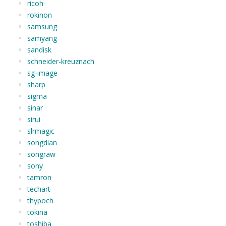
ricoh
rokinon
samsung
samyang
sandisk
schneider-kreuznach
sg-image
sharp
sigma
sinar
sirui
slrmagic
songdian
songraw
sony
tamron
techart
thypoch
tokina
toshiba