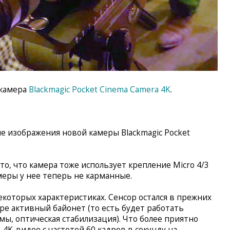
 камера
Blackmagic Pocket Cinema Camera 4K
.
е изображения новой камеры Blackmagic Pocket
о, что камера тоже использует крепление Micro 4/3
меры у нее теперь не карманные.
екоторых характеристиках. Сенсор остался в прежних
ере активный байонет (то есть будет работать
мы, оптическая стабилизация). Что более приятно
4K-видео с частотой 60 кадров в секунду на