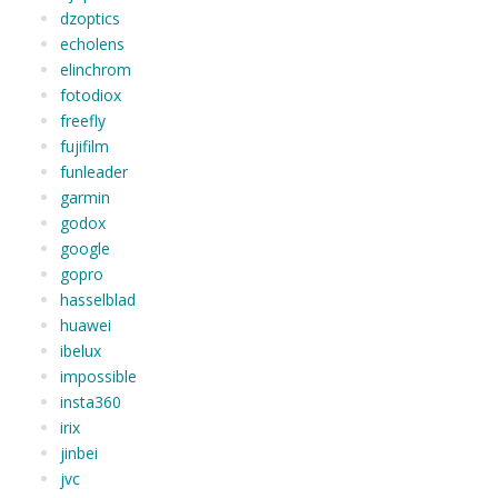
dzoptics
echolens
elinchrom
fotodiox
freefly
fujifilm
funleader
garmin
godox
google
gopro
hasselblad
huawei
ibelux
impossible
insta360
irix
jinbei
jvc