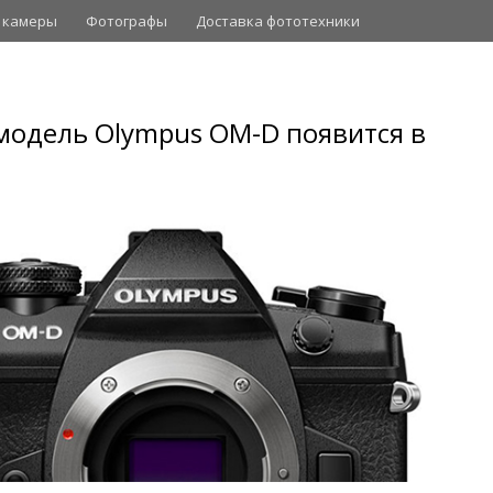
 камеры
Фотографы
Доставка фототехники
 модель Olympus OM-D появится в