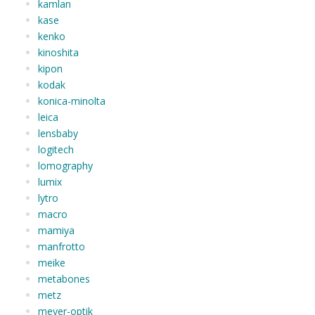
kamlan
kase
kenko
kinoshita
kipon
kodak
konica-minolta
leica
lensbaby
logitech
lomography
lumix
lytro
macro
mamiya
manfrotto
meike
metabones
metz
meyer-optik