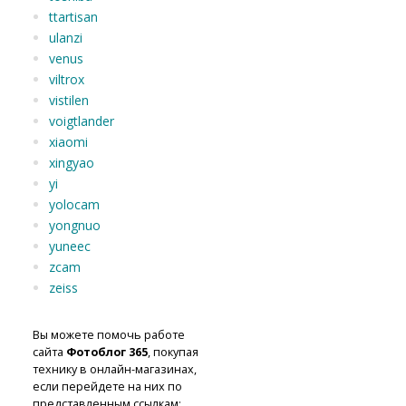
ttartisan
ulanzi
venus
viltrox
vistilen
voigtlander
xiaomi
xingyao
yi
yolocam
yongnuo
yuneec
zcam
zeiss
Вы можете помочь работе
сайта
Фотоблог 365
, покупая
технику в онлайн-магазинах,
если перейдете на них по
представленным ссылкам: