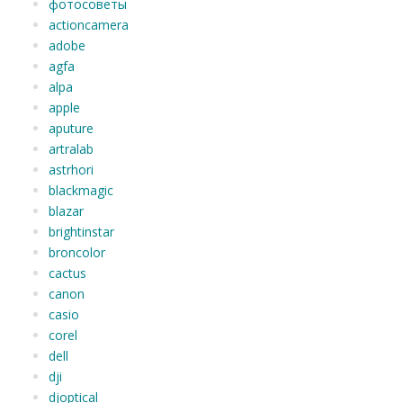
фотосоветы
actioncamera
adobe
agfa
alpa
apple
aputure
artralab
astrhori
blackmagic
blazar
brightinstar
broncolor
cactus
canon
casio
corel
dell
dji
djoptical