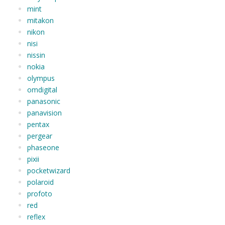
mint
mitakon
nikon
nisi
nissin
nokia
olympus
omdigital
panasonic
panavision
pentax
pergear
phaseone
pixii
pocketwizard
polaroid
profoto
red
reflex