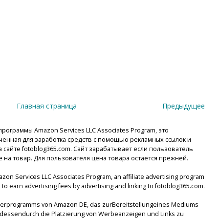
Главная страница
Предыдущее
рограммы Amazon Services LLC Associates Program, это
енная для заработка средств с помощью рекламных ссылок и
сайте fotoblog365.com. Сайт зарабатывает если пользователь
е на товар. Для пользователя цена товара остается прежней.
mazon Services LLC Associates Program, an affiliate advertising program
to earn advertising fees by advertising and linking to fotoblog365.com.
tnerprogramms von Amazon DE, das zurBereitstellungeines Mediums
lsdessendurch die Platzierung von Werbeanzeigen und Links zu