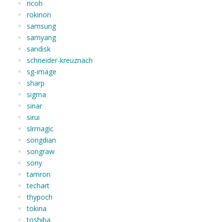
ricoh
rokinon
samsung
samyang
sandisk
schneider-kreuznach
sg-image
sharp
sigma
sinar
sirui
slrmagic
songdian
songraw
sony
tamron
techart
thypoch
tokina
toshiba