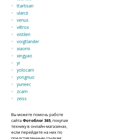
ttartisan
ulanzi
venus
viltrox
vistilen
voigtlander
xiaomi
xingyao
yi
yolocam
yongnuo
yuneec
zcam
zeiss
Вы можете помочь работе
сайта
Фотоблог 365
, покупая
технику в онлайн-магазинах,
если перейдете на них по
представленным ссылкам: