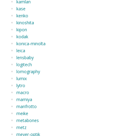
kamlan
kase
kenko
kinoshita
kipon
kodak
konica-minolta
leica
lensbaby
logitech
lomography
lumix
lytro
macro
mamiya
manfrotto
meike
metabones
metz
meyer-optik