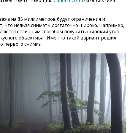
чатлел Тома с помощью
Canon EOS 6D
и объектива
йзажа на 85 миллиметров будут ограничения и
ет, что нельзя снимать достаточно широко. Например,
ляются отличным способом получить широкий угол
усного объектива . Именно такой вариант решил
о первого снимка.