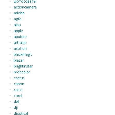
фотосоветы
actioncamera
adobe
agfa
alpa
apple
aputure
artralab
astrhori
blackmagic
blazar
brightinstar
broncolor
cactus
canon
casio
corel
dell
dji
djoptical