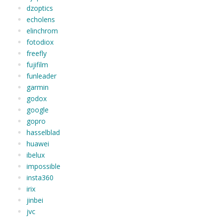
dzoptics
echolens
elinchrom
fotodiox
freefly
fujifilm
funleader
garmin
godox
google
gopro
hasselblad
huawei
ibelux
impossible
insta360
irix
jinbei
jvc