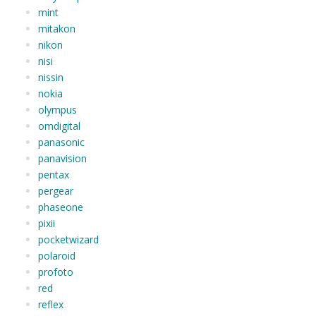
mint
mitakon
nikon
nisi
nissin
nokia
olympus
omdigital
panasonic
panavision
pentax
pergear
phaseone
pixii
pocketwizard
polaroid
profoto
red
reflex