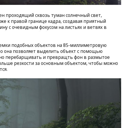
ен проходящий сквозь туман солнечный свет,
иже к правой границе кадра, создавая приятный
ину с очевидным фокусом на листьях и ветвях в
емки подобных объектов на 85-миллиметровую
что она позволяет выделить объект с помощью
ужно перебарщивать и превращть фон в размытое
ольше резкости за основным объектом, чтобы можно
тся.