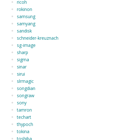
ricoh
rokinon
samsung
samyang
sandisk
schneider-kreuznach
sg-image
sharp
sigma
sinar
sirui
slrmagic
songdian
songraw
sony
tamron
techart
thypoch
tokina
toshiba