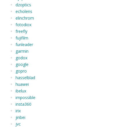
dzoptics
echolens
elinchrom
fotodiox
freefly
fujifilm
funleader
garmin
godox
google
gopro
hasselblad
huawei
ibelux
impossible
insta360
irix
jinbei
jvc