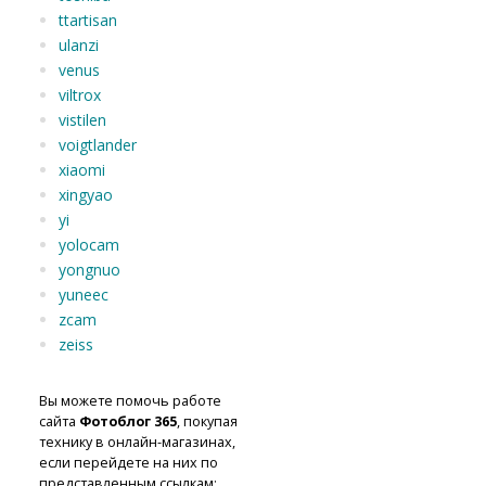
ttartisan
ulanzi
venus
viltrox
vistilen
voigtlander
xiaomi
xingyao
yi
yolocam
yongnuo
yuneec
zcam
zeiss
Вы можете помочь работе
сайта
Фотоблог 365
, покупая
технику в онлайн-магазинах,
если перейдете на них по
представленным ссылкам: