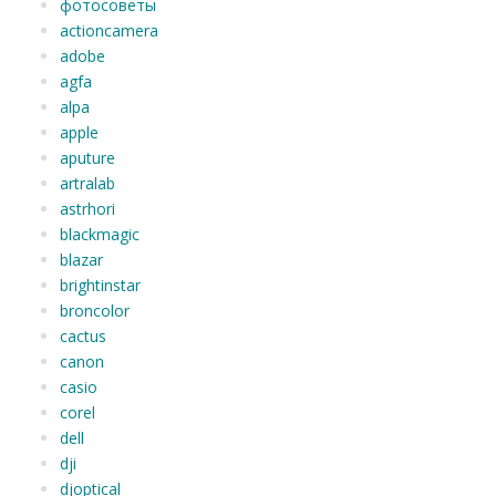
фотосоветы
actioncamera
adobe
agfa
alpa
apple
aputure
artralab
astrhori
blackmagic
blazar
brightinstar
broncolor
cactus
canon
casio
corel
dell
dji
djoptical