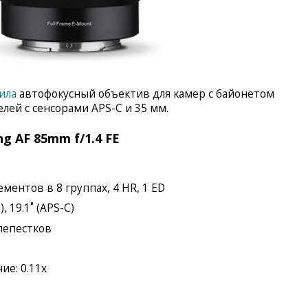
ила
автофокусный объектив для камер с байонетом
елей с сенсорами APS-C и 35 мм.
 AF 85mm f/1.4 FE
ементов в 8 группах, 4 HR, 1 ED
, 19.1˚ (APS-C)
 лепестков
е: 0.11x