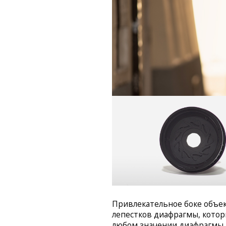
Привлекательное боке объек
лепестков диафрагмы, котор
любом значении диафрагмы.