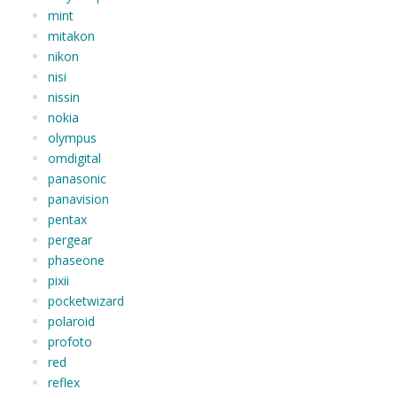
mint
mitakon
nikon
nisi
nissin
nokia
olympus
omdigital
panasonic
panavision
pentax
pergear
phaseone
pixii
pocketwizard
polaroid
profoto
red
reflex