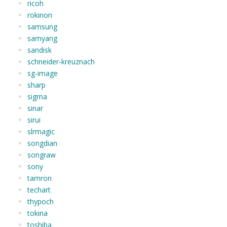
ricoh
rokinon
samsung
samyang
sandisk
schneider-kreuznach
sg-image
sharp
sigma
sinar
sirui
slrmagic
songdian
songraw
sony
tamron
techart
thypoch
tokina
toshiba