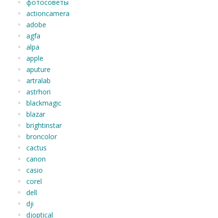
фотосоветы
actioncamera
adobe
agfa
alpa
apple
aputure
artralab
astrhori
blackmagic
blazar
brightinstar
broncolor
cactus
canon
casio
corel
dell
dji
djoptical