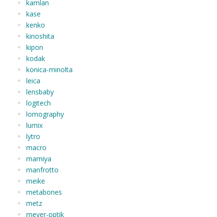
kamlan
kase
kenko
kinoshita
kipon
kodak
konica-minolta
leica
lensbaby
logitech
lomography
lumix
lytro
macro
mamiya
manfrotto
meike
metabones
metz
meyer-optik