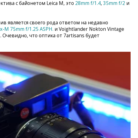
ектива с байонетом Leica M, это
28mm f/1.4
,
35mm f/2
и
ив является своего рода ответом на недавно
lux-M 75mm f/1.25 ASPH.
и Voightlander Nokton Vintage
M. Очевидно, что оптика от 7artisans будет