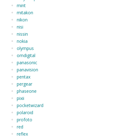
mint
mitakon
nikon
nisi
nissin
nokia
olympus
omdigital
panasonic
panavision
pentax
pergear
phaseone
pixii
pocketwizard
polaroid
profoto
red
reflex