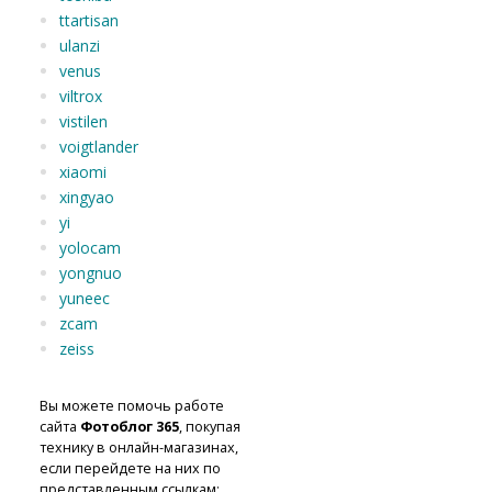
ttartisan
ulanzi
venus
viltrox
vistilen
voigtlander
xiaomi
xingyao
yi
yolocam
yongnuo
yuneec
zcam
zeiss
Вы можете помочь работе
сайта
Фотоблог 365
, покупая
технику в онлайн-магазинах,
если перейдете на них по
представленным ссылкам: