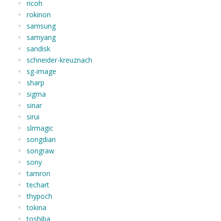
ricoh
rokinon
samsung
samyang
sandisk
schneider-kreuznach
sg-image
sharp
sigma
sinar
sirui
slrmagic
songdian
songraw
sony
tamron
techart
thypoch
tokina
toshiba