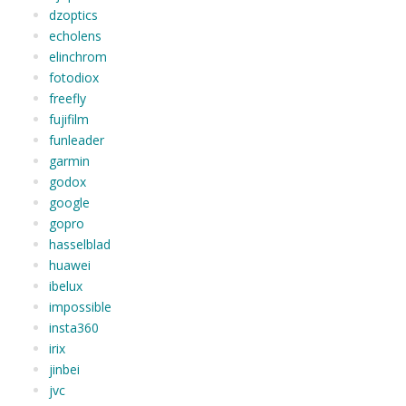
dzoptics
echolens
elinchrom
fotodiox
freefly
fujifilm
funleader
garmin
godox
google
gopro
hasselblad
huawei
ibelux
impossible
insta360
irix
jinbei
jvc