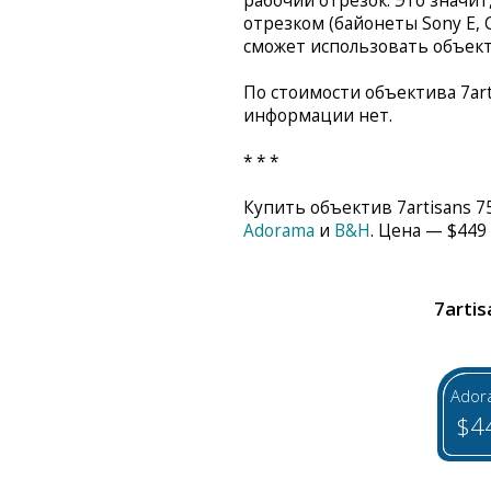
рабочий отрезок. Это значит
отрезком (байонеты Sony E, Can
сможет использовать объект
По стоимости объектива 7art
информации нет.
* * *
Купить объектив 7artisans 
Adorama
и
B&H
. Цена — $449
7artis
Ador
$4