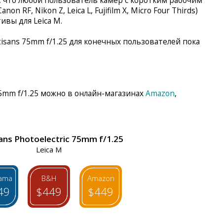
, что любой пользователь камер с коротким рабочим
on RF, Nikon Z, Leica L, Fujifilm X, Micro Four Thirds)
ивы для Leica M.
isans 75mm f/1.25 для конечных пользователей пока
75mm f/1.25 можно в онлайн-магазинах
Amazon
,
ans Photoelectric 75mm f/1.25
Leica M
ama
B&H
Amazon
49
$449
$449