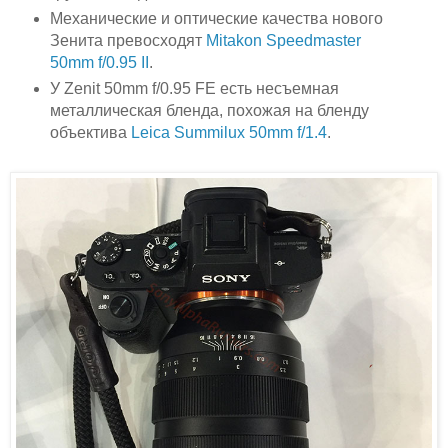
Механические и оптические качества нового
Зенита превосходят
Mitakon Speedmaster
50mm f/0.95 II
.
У Zenit 50mm f/0.95 FE есть несъемная
металлическая бленда, похожая на бленду
объектива
Leica Summilux 50mm f/1.4
.