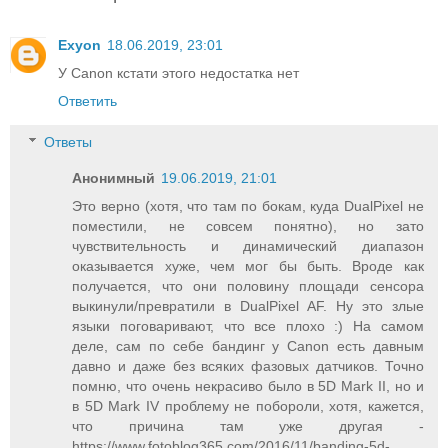
Exyon
18.06.2019, 23:01
У Canon кстати этого недостатка нет
Ответить
Ответы
Анонимный
19.06.2019, 21:01
Это верно (хотя, что там по бокам, куда DualPixel не
поместили, не совсем понятно), но зато
чувствительность и динамический диапазон
оказывается хуже, чем мог бы быть. Вроде как
получается, что они половину площади сенсора
выкинули/превратили в DualPixel AF. Ну это злые
языки поговаривают, что все плохо :) На самом
деле, сам по себе бандинг у Canon есть давным
давно и даже без всяких фазовых датчиков. Точно
помню, что очень некрасиво было в 5D Mark II, но и
в 5D Mark IV проблему не побороли, хотя, кажется,
что причина там уже другая -
https://www.fotoblog365.com/2016/11/banding-5d-