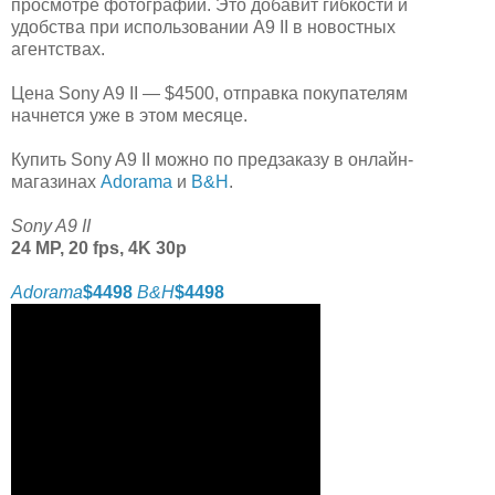
просмотре фотографий. Это добавит гибкости и
удобства при использовании A9 II в новостных
агентствах.
Цена Sony A9 II — $4500, отправка покупателям
начнется уже в этом месяце.
Купить Sony A9 II можно по предзаказу в онлайн-
магазинах
Adorama
и
B&H
.
Sony A9 II
24 MP, 20 fps, 4K 30p
Adorama
$4498
B&H
$4498