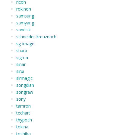
ricoh
rokinon
samsung
samyang
sandisk
schneider-kreuznach
sg-image
sharp
sigma
sinar
sirui
slrmagic
songdian
songraw
sony
tamron
techart
thypoch
tokina
toshiba