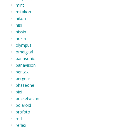
mint
mitakon
nikon
nisi
nissin
nokia
olympus
omdigital
panasonic
panavision
pentax
pergear
phaseone
pixii
pocketwizard
polaroid
profoto
red
reflex