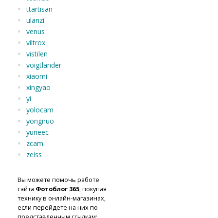
ttartisan
ulanzi
venus
viltrox
vistilen
voigtlander
xiaomi
xingyao
yi
yolocam
yongnuo
yuneec
zcam
zeiss
Вы можете помочь работе
сайта
Фотоблог 365
, покупая
технику в онлайн-магазинах,
если перейдете на них по
представленным ссылкам: