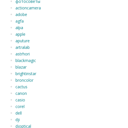
фотосоветы
actioncamera
adobe
agfa
alpa
apple
aputure
artralab
astrhori
blackmagic
blazar
brightinstar
broncolor
cactus
canon
casio
corel
dell
dji
djoptical