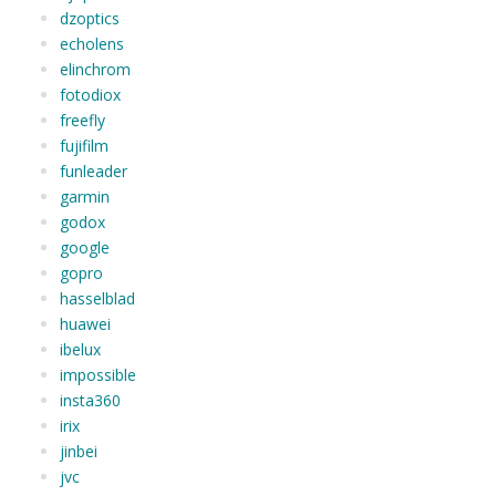
dzoptics
echolens
elinchrom
fotodiox
freefly
fujifilm
funleader
garmin
godox
google
gopro
hasselblad
huawei
ibelux
impossible
insta360
irix
jinbei
jvc