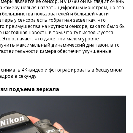
еры является ее сенсор, и у D780 он выглядит очень
ла камеру нельзя назвать цифровым монстром, но это
я большинства пользователей и большей части
перь у сенсора есть «обратная засветка», что
ого преимущества на крупном сенсоре, как это было бы
о настоящая новость в том, что тут используется
 Это означает, что даже при малом уровне
лучить максимальный динамический диапазон, в то
чувствительности камера обеспечит улучшенные
т снимать 4K-видео и фотографировать в бесшумном
адров в секунду.
изм подъема зеркала