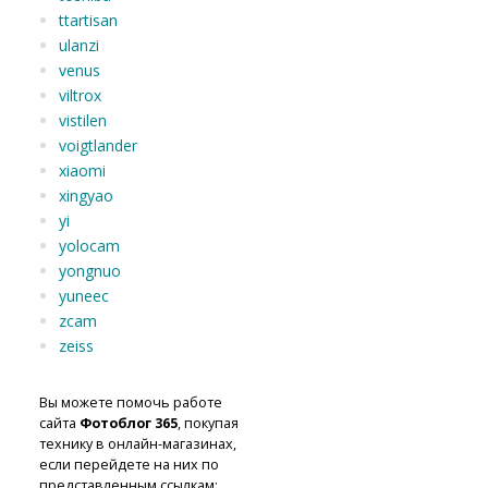
ttartisan
ulanzi
venus
viltrox
vistilen
voigtlander
xiaomi
xingyao
yi
yolocam
yongnuo
yuneec
zcam
zeiss
Вы можете помочь работе
сайта
Фотоблог 365
, покупая
технику в онлайн-магазинах,
если перейдете на них по
представленным ссылкам: