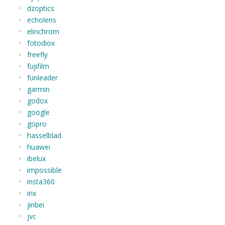
dzoptics
echolens
elinchrom
fotodiox
freefly
fujifilm
funleader
garmin
godox
google
gopro
hasselblad
huawei
ibelux
impossible
insta360
irix
jinbei
jvc