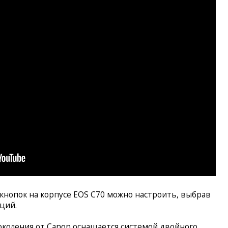
нопок на корпусе EOS С70 можно настроить, выбрав
кций.
коления от Canon оснащается системой двойного