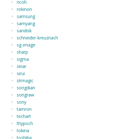
ricoh
rokinon
samsung
samyang
sandisk
schneider-kreuznach
sg-image
sharp
sigma
sinar
sirui
slrmagic
songdian
songraw
sony
tamron
techart
thypoch
tokina
toshiba