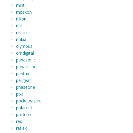
mint
mitakon
nikon
nisi
nissin
nokia
olympus
omdigital
panasonic
panavision
pentax
pergear
phaseone
pixii
pocketwizard
polaroid
profoto
red
reflex