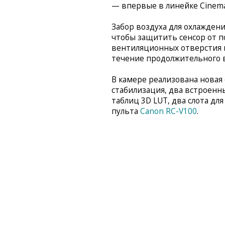
— впервые в линейке Cinema
Забор воздуха для охлажден
чтобы защитить сенсор от п
вентиляционных отверстия 
течение продолжительного 
В камере реализована новая
стабилизация, два встроенны
таблиц 3D LUT, два слота д
пульта
Canon RC-V100
.