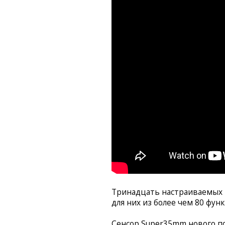
Тринадцать настраиваемых к
для них из более чем 80 фун
Сенсор Super35mm нового по