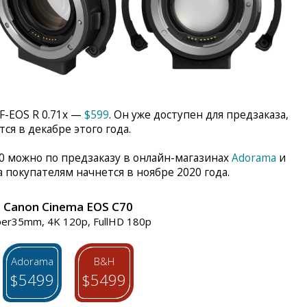
F-EOS R 0.71x —
$599
. Он уже доступен для предзаказа,
ся в декабре этого года.
0 можно по предзаказу в онлайн-магазинах
Adorama
и
а покупателям начнется в ноябре 2020 года.
Canon Cinema EOS C70
per35mm, 4K 120p, FullHD 180p
Adorama
B&H
$5499
$5499