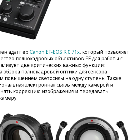
упен адаптер
Canon EF-EOS R 0.71x
, который позволяет
ество полнокадровых объективов EF для работы с
еализует две критических важных функции:
а обзора полнокадровой оптики для сенсора
 повышением светосилы на одну ступень. Также
ональная электронная связь между камерой и
лнять коррекцию изображения и передавать
камеру.