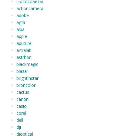
фотосоветы
actioncamera
adobe
agfa
alpa
apple
aputure
artralab
astrhori
blackmagic
blazar
brightinstar
broncolor
cactus
canon
casio
corel
dell
dji
djoptical