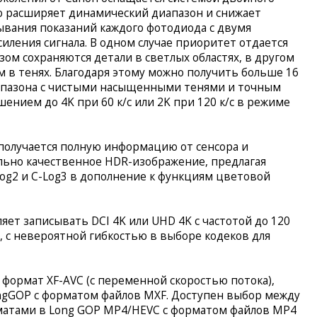
о расширяет динамический диапазон и снижает
ывания показаний каждого фотодиода с двумя
ления сигнала. В одном случае приоритет отдается
ом сохраняются детали в светлых областях, в другом
в тенях. Благодаря этому можно получить больше 16
апазона с чистыми насыщенными тенями и точным
ением до 4K при 60 к/с или 2K при 120 к/с в режиме
получается полную информацию от сенсора и
льно качественное HDR-изображение, предлагая
g2 и С-Log3 в дополнение к функциям цветовой
яет записывать DCI 4K или UHD 4K с частотой до 120
/с, с невероятной гибкостью в выборе кодеков для
формат XF-AVC (с переменной скоростью потока),
ngGOP с форматом файлов MXF. Доступен выбор между
орматами в Long GOP MP4/HEVC с форматом файлов MP4