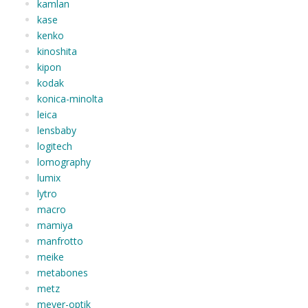
kamlan
kase
kenko
kinoshita
kipon
kodak
konica-minolta
leica
lensbaby
logitech
lomography
lumix
lytro
macro
mamiya
manfrotto
meike
metabones
metz
meyer-optik