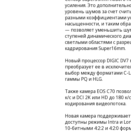
усиления. Это дополнительн
уровень шумов за счет счит
разными коэффициентами уси
насыщенности, и таким образ
— позволяет уменьшить шум 
ступеней динамического ди
светлыми областями с разреш
кадрирования Super16mm.
Новый процессор DIGIC DV7 
преобразует ее в исключите
выбор между форматами C-Lo
гаммы PQ и HLG.
Также камера EOS C70 позвол
к/с и DCI 2K или HD до 180 к
кодирования видеопотока.
Новая камера поддерживает 
доступны режимы Intra и Lo
10-битными 4:2:2 и 4:2:0 ф