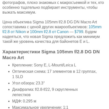
фотографов, плохо знакомых с макросъемкой и тех, кто
особенно тщательно подбирает инструменты, чтобы
выжать максимум.
Цена объектива Sigma 105mm f/2.8 DG DN Macro Art
сопоставима с ценой других макрообъективов:
105mm
f/2.8 от Nikon
и
100mm f/2.8 от Canon
—
$799
. Будем
надеяться, что новая Sigma предложить как минимум
такой же уровень качества для байонетов E и L.
Характеристики Sigma 105mm f/2.8 DG DN
Macro Art
Крепление: Sony E, L-Mount/Leica L
Оптическая схема: 17 элементов в 12 группах,
1 SLD
Угол обзора: 23.3°
Диафрагма: f/2.8-f/22, 9 скругленных
лепестков
МДФ: 0.295 м
Максимальное увеличение: 1:1