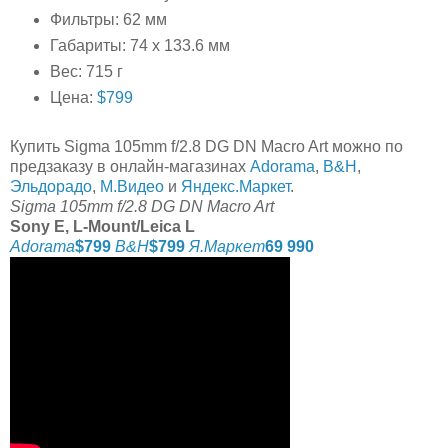
Фильтры: 62 мм
Габариты: 74 x 133.6 мм
Вес: 715 г
Цена:
$799
Купить Sigma 105mm f/2.8 DG DN Macro Art можно по
предзаказу в онлайн-магазинах
Adorama
,
B&H
,
Эльдорадо
,
М.Видео
и
Яндекс.Маркет
.
Sigma 105mm f/2.8 DG DN Macro Art
Sony E, L-Mount/Leica L
Adorama
$799
B&H
$799
Я.Маркет
69 990