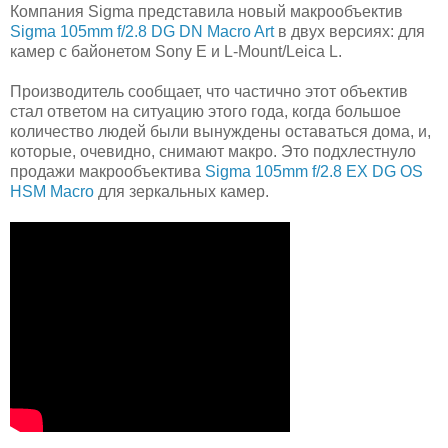
Компания Sigma представила новый макрообъектив
Sigma 105mm f/2.8 DG DN Macro Art
в двух версиях: для
камер с байонетом Sony E и L-Mount/Leica L.
Производитель сообщает, что частично этот объектив
стал ответом на ситуацию этого года, когда большое
количество людей были вынуждены оставаться дома, и,
которые, очевидно, снимают макро. Это подхлестнуло
продажи макрообъектива
Sigma 105mm f/2.8 EX DG OS
HSM Macro
для зеркальных камер.